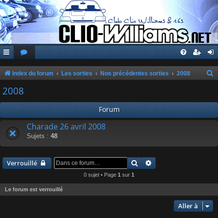
Index du forum
Les sorties
Nos précédentes sorties
2008
e
2008
c
Forum
h
e
Charade 26 avril 2008
Sujets :
48
r
c
Rechercher
Recherche avancée
h
Verrouillé
e
0 sujet • Page
1
sur
1
r
Le forum est verrouillé
Aller à