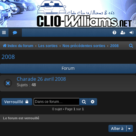
Index du forum
Les sorties
Nos précédentes sorties
2008
e
2008
c
Forum
h
e
Charade 26 avril 2008
Sujets :
48
r
c
Rechercher
Recherche avancée
h
Verrouillé
e
0 sujet • Page
1
sur
1
r
Le forum est verrouillé
Aller à