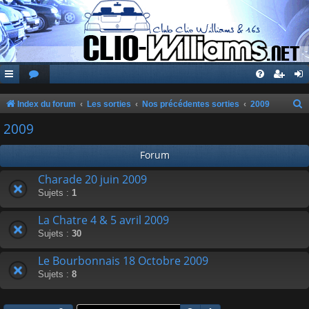
Index du forum
Les sorties
Nos précédentes sorties
2009
e
2009
c
Forum
h
e
Charade 20 juin 2009
Sujets :
1
r
c
La Chatre 4 & 5 avril 2009
h
Sujets :
30
e
Le Bourbonnais 18 Octobre 2009
r
Sujets :
8