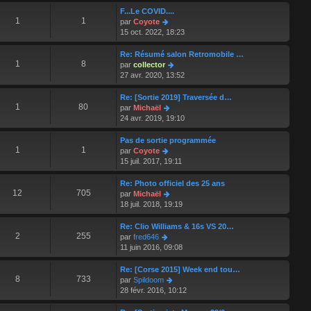
e
r
F...Le COVID....
r
l
1
1
V
par
Coyote
n
e
o
15 oct. 2022, 18:23
i
d
i
e
e
r
Re: Résumé salon Retromobile …
r
r
l
1
8
V
par
collector
m
n
e
o
27 avr. 2020, 13:52
e
i
d
i
s
e
e
r
Re: [Sortie 2019] Traversée d…
s
r
r
l
1
80
V
par
Michaël
a
m
n
e
o
24 avr. 2019, 19:10
g
e
i
d
i
e
s
e
e
r
Pas de sortie programmée
s
r
r
l
1
1
V
par
Coyote
a
m
n
e
o
15 juil. 2017, 19:11
g
e
i
d
i
e
s
e
e
r
Re: Photo officiel des 25 ans
s
r
r
l
12
705
V
par
Michaël
a
m
n
e
o
18 juil. 2018, 19:19
g
e
i
d
i
e
s
e
e
r
Re: Clio Williams & 16s VS 20…
s
r
r
l
2
255
V
par
fred646
a
m
n
e
o
11 juin 2016, 09:08
g
e
i
d
i
e
s
e
e
r
Re: [Corse 2015] Week end tou…
s
r
r
l
8
733
V
par
Spildoom
a
m
n
e
o
28 févr. 2016, 10:12
g
e
i
d
i
e
s
e
e
r