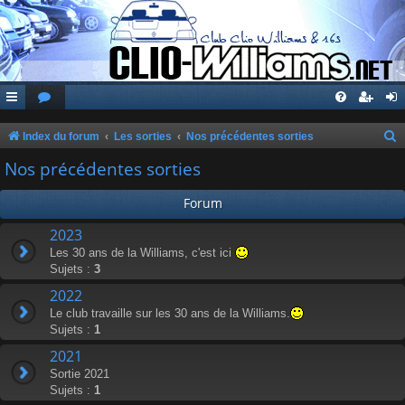
Index du forum
Les sorties
Nos précédentes sorties
e
Nos précédentes sorties
c
Forum
h
e
2023
Les 30 ans de la Williams, c'est ici
r
Sujets :
3
c
2022
h
Le club travaille sur les 30 ans de la Williams.
e
Sujets :
1
r
2021
Sortie 2021
Sujets :
1