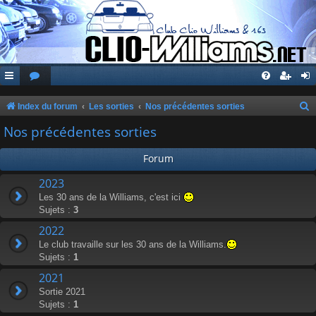
Index du forum
Les sorties
Nos précédentes sorties
e
Nos précédentes sorties
c
Forum
h
e
2023
Les 30 ans de la Williams, c'est ici
r
Sujets :
3
c
2022
h
Le club travaille sur les 30 ans de la Williams.
e
Sujets :
1
r
2021
Sortie 2021
Sujets :
1