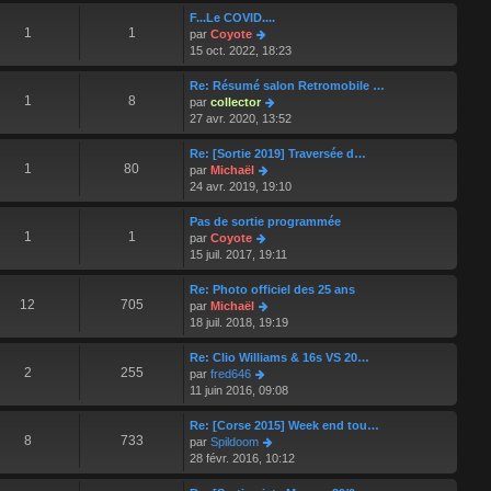
e
r
F...Le COVID....
r
l
1
1
V
par
Coyote
n
e
o
15 oct. 2022, 18:23
i
d
i
e
e
r
Re: Résumé salon Retromobile …
r
r
l
1
8
V
par
collector
m
n
e
o
27 avr. 2020, 13:52
e
i
d
i
s
e
e
r
Re: [Sortie 2019] Traversée d…
s
r
r
l
1
80
V
par
Michaël
a
m
n
e
o
24 avr. 2019, 19:10
g
e
i
d
i
e
s
e
e
r
Pas de sortie programmée
s
r
r
l
1
1
V
par
Coyote
a
m
n
e
o
15 juil. 2017, 19:11
g
e
i
d
i
e
s
e
e
r
Re: Photo officiel des 25 ans
s
r
r
l
12
705
V
par
Michaël
a
m
n
e
o
18 juil. 2018, 19:19
g
e
i
d
i
e
s
e
e
r
Re: Clio Williams & 16s VS 20…
s
r
r
l
2
255
V
par
fred646
a
m
n
e
o
11 juin 2016, 09:08
g
e
i
d
i
e
s
e
e
r
Re: [Corse 2015] Week end tou…
s
r
r
l
8
733
V
par
Spildoom
a
m
n
e
o
28 févr. 2016, 10:12
g
e
i
d
i
e
s
e
e
r