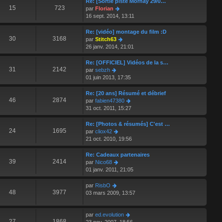
Re: [Sortie piste Mornay 29/0…
s
r
r
l
15
723
V
par
Florian
a
m
n
e
o
16 sept. 2014, 13:11
g
e
i
d
i
e
s
e
e
r
Re: [vidéo] montage du film :D
s
r
r
l
30
3168
V
par
Stitch63
a
m
n
e
o
26 janv. 2014, 21:01
g
e
i
d
i
e
s
e
e
r
Re: [OFFICIEL] Vidéos de la s…
s
r
r
l
31
2142
V
par
sebzh
a
m
n
e
o
01 juin 2013, 17:35
g
e
i
d
i
e
s
e
e
r
Re: [20 ans] Résumé et débrief
s
r
r
l
46
2874
V
par
fabien47380
a
m
n
e
o
31 oct. 2011, 15:27
g
e
i
d
i
e
s
e
e
r
Re: [Photos & résumés] C'est …
s
r
r
l
24
1695
V
par
cliox42
a
m
n
e
o
21 oct. 2010, 19:56
g
e
i
d
i
e
s
e
e
r
Re: Cadeaux partenaires
s
r
r
l
39
2414
V
par
Nico68
a
m
n
e
o
01 janv. 2011, 21:05
g
e
i
d
i
e
s
e
e
r
V
par
RisbO
s
r
r
l
48
3977
o
03 mars 2009, 13:57
a
m
n
e
i
g
e
i
d
r
e
s
e
e
V
par
ed.evolution
l
s
r
27
1868
r
o