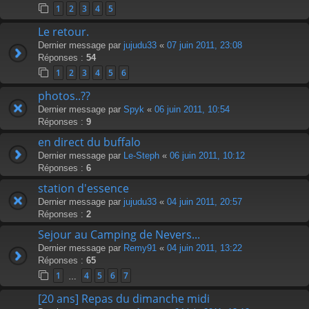
1
2
3
4
5
Le retour.
Dernier message par
jujudu33
«
07 juin 2011, 23:08
Réponses :
54
1
2
3
4
5
6
photos..??
Dernier message par
Spyk
«
06 juin 2011, 10:54
Réponses :
9
en direct du buffalo
Dernier message par
Le-Steph
«
06 juin 2011, 10:12
Réponses :
6
station d'essence
Dernier message par
jujudu33
«
04 juin 2011, 20:57
Réponses :
2
Sejour au Camping de Nevers...
Dernier message par
Remy91
«
04 juin 2011, 13:22
Réponses :
65
1
4
5
6
7
…
[20 ans] Repas du dimanche midi