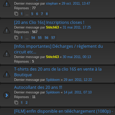
Dernier message par
stephan
«
29 oct. 2011, 13:47
Réponses :
77
1
5
6
7
8
…
[20 ans Clio 16s] Inscriptions closes !
Dernier message par
Stitch63
«
31 mai 2011, 17:25
Réponses :
567
1
54
55
56
57
…
[Infos importantes] Décharges / règlement du
circuit etc...
Dernier message par
Stitch63
«
30 mai 2011, 00:13
Réponses :
5
T-shirts des 20 ans de la clio 16S en vente à la
Boutique
Dernier message par
Spildoom
«
29 avr. 2011, 12:22
Autocollant des 20 ans !!!
Dernier message par
Spildoom
«
14 juil. 2011, 07:10
Réponses :
11
1
2
[FILM] enfin disponible en téléchargement (1080p) -