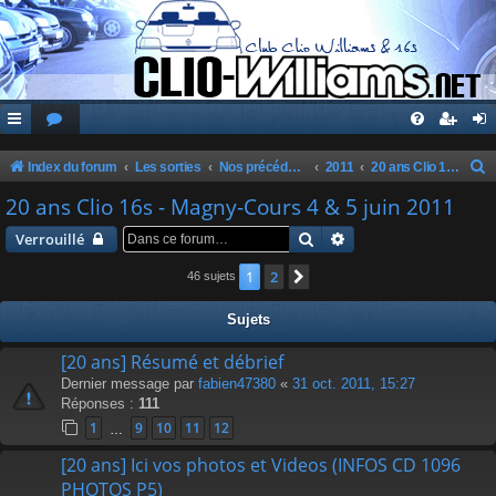
Index du forum
Les sorties
Nos précédentes sorties
2011
20 ans Clio 16s - Magny-Cours 4 & 5 juin 2011
e
20 ans Clio 16s - Magny-Cours 4 & 5 juin 2011
c
Rechercher
Recherche avancée
Verrouillé
h
1
2
Suivante
46 sujets
e
r
Sujets
c
[20 ans] Résumé et débrief
h
Dernier message par
fabien47380
«
31 oct. 2011, 15:27
e
Réponses :
111
r
1
9
10
11
12
…
[20 ans] Ici vos photos et Videos (INFOS CD 1096
PHOTOS P5)