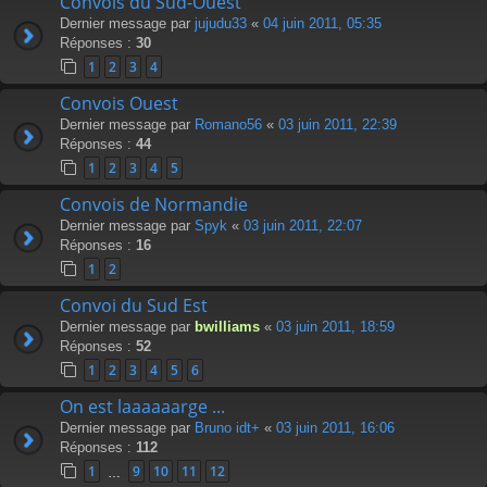
Convois du Sud-Ouest
Dernier message par
jujudu33
«
04 juin 2011, 05:35
Réponses :
30
1
2
3
4
Convois Ouest
Dernier message par
Romano56
«
03 juin 2011, 22:39
Réponses :
44
1
2
3
4
5
Convois de Normandie
Dernier message par
Spyk
«
03 juin 2011, 22:07
Réponses :
16
1
2
Convoi du Sud Est
Dernier message par
bwilliams
«
03 juin 2011, 18:59
Réponses :
52
1
2
3
4
5
6
On est laaaaaarge ...
Dernier message par
Bruno idt+
«
03 juin 2011, 16:06
Réponses :
112
1
9
10
11
12
…