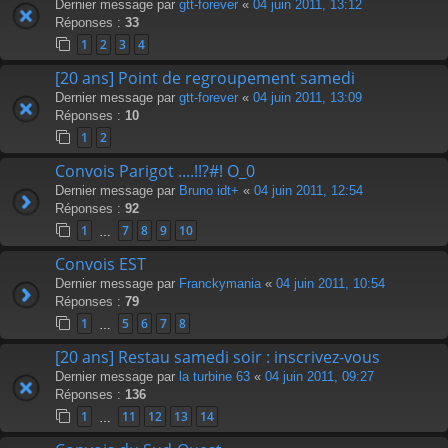
Dernier message par
gtt-forever
«
04 juin 2011, 13:12
Réponses :
33
1
2
3
4
[20 ans] Point de regroupement samedi
Dernier message par
gtt-forever
«
04 juin 2011, 13:09
Réponses :
10
1
2
Convois Parigot ....!!?#! O_0
Dernier message par
Bruno idt+
«
04 juin 2011, 12:54
Réponses :
92
1
7
8
9
10
…
Convois EST
Dernier message par
Franckymania
«
04 juin 2011, 10:54
Réponses :
79
1
5
6
7
8
…
[20 ans] Restau samedi soir : inscrivez-vous
Dernier message par
la turbine 63
«
04 juin 2011, 09:27
Réponses :
136
1
11
12
13
14
…