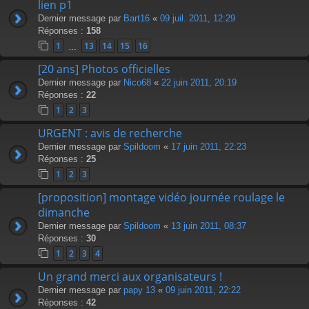
lien p1
Dernier message par
Bart16
«
09 juil. 2011, 12:29
Réponses :
158
1
13
14
15
16
…
[20 ans] Photos officielles
Dernier message par
Nico68
«
22 juin 2011, 20:19
Réponses :
22
1
2
3
URGENT : avis de recherche
Dernier message par
Spildoom
«
17 juin 2011, 22:23
Réponses :
25
1
2
3
[proposition] montage vidéo journée roulage le
dimanche
Dernier message par
Spildoom
«
13 juin 2011, 08:37
Réponses :
30
1
2
3
4
Un grand merci aux organisateurs !
Dernier message par
papy 13
«
09 juin 2011, 22:22
Réponses :
42