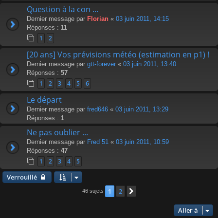
Question à la con ...
Dernier message par
Florian
«
03 juin 2011, 14:15
Réponses :
11
1
2
[20 ans] Vos prévisions météo (estimation en p1) !
Dernier message par
gtt-forever
«
03 juin 2011, 13:40
Réponses :
57
1
2
3
4
5
6
Le départ
Dernier message par
fred646
«
03 juin 2011, 13:29
Réponses :
1
Ne pas oublier ...
Dernier message par
Fred 51
«
03 juin 2011, 10:59
Réponses :
47
1
2
3
4
5
Verrouillé
1
2
Suivante
46 sujets
Aller à