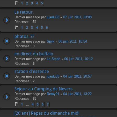
1
2
3
4
5
Le retour.
Dernier message par
jujudu33
«
07 juin 2011, 23:08
Réponses :
54
1
2
3
4
5
6
photos..??
Dernier message par
Spyk
«
06 juin 2011, 10:54
Réponses :
9
en direct du buffalo
Dernier message par
Le-Steph
«
06 juin 2011, 10:12
Réponses :
6
station d'essence
Dernier message par
jujudu33
«
04 juin 2011, 20:57
Réponses :
2
Sejour au Camping de Nevers...
Dernier message par
Remy91
«
04 juin 2011, 13:22
Réponses :
65
1
4
5
6
7
…
[20 ans] Repas du dimanche midi