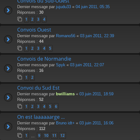
Convois du Sud-Ouest
Dernier message par
jujudu33
«
04 juin 2011, 05:35
Réponses :
30
1
2
3
4
Convois Ouest
Dernier message par
Romano56
«
03 juin 2011, 22:39
Réponses :
44
1
2
3
4
5
Convois de Normandie
Dernier message par
Spyk
«
03 juin 2011, 22:07
Réponses :
16
1
2
Convoi du Sud Est
Dernier message par
bwilliams
«
03 juin 2011, 18:59
Réponses :
52
1
2
3
4
5
6
On est laaaaaarge ...
Dernier message par
Bruno idt+
«
03 juin 2011, 16:06
Réponses :
112
1
9
10
11
12
…