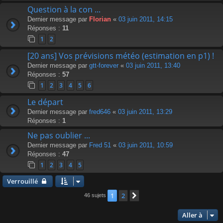
Question à la con ...
Dernier message par
Florian
«
03 juin 2011, 14:15
Réponses :
11
1
2
[20 ans] Vos prévisions météo (estimation en p1) !
Dernier message par
gtt-forever
«
03 juin 2011, 13:40
Réponses :
57
1
2
3
4
5
6
Le départ
Dernier message par
fred646
«
03 juin 2011, 13:29
Réponses :
1
Ne pas oublier ...
Dernier message par
Fred 51
«
03 juin 2011, 10:59
Réponses :
47
1
2
3
4
5
Verrouillé
1
2
Suivante
46 sujets
Aller à