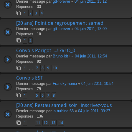
Dernier message par
gtt-forever
«
04 juin 2011, 13:12
Réponses :
33
1
2
3
4
[20 ans] Point de regroupement samedi
Dernier message par
gtt-forever
«
04 juin 2011, 13:09
Réponses :
10
1
2
Convois Parigot ....!!?#! O_0
Dernier message par
Bruno idt+
«
04 juin 2011, 12:54
Réponses :
92
1
7
8
9
10
…
Convois EST
Dernier message par
Franckymania
«
04 juin 2011, 10:54
Réponses :
79
1
5
6
7
8
…
[20 ans] Restau samedi soir : inscrivez-vous
Dernier message par
la turbine 63
«
04 juin 2011, 09:27
Réponses :
136
1
11
12
13
14
…