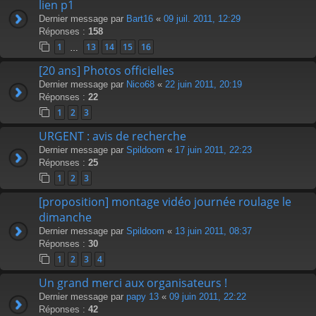
lien p1
Dernier message par
Bart16
«
09 juil. 2011, 12:29
Réponses :
158
1
13
14
15
16
…
[20 ans] Photos officielles
Dernier message par
Nico68
«
22 juin 2011, 20:19
Réponses :
22
1
2
3
URGENT : avis de recherche
Dernier message par
Spildoom
«
17 juin 2011, 22:23
Réponses :
25
1
2
3
[proposition] montage vidéo journée roulage le
dimanche
Dernier message par
Spildoom
«
13 juin 2011, 08:37
Réponses :
30
1
2
3
4
Un grand merci aux organisateurs !
Dernier message par
papy 13
«
09 juin 2011, 22:22
Réponses :
42