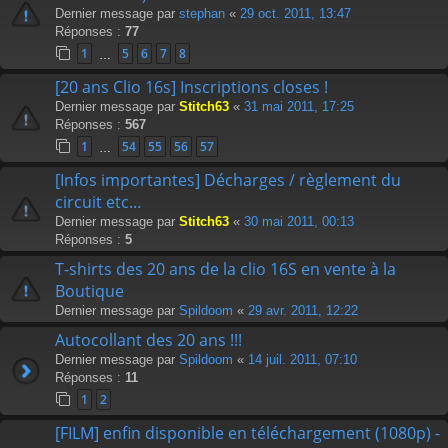
Dernier message par
stephan
«
29 oct. 2011, 13:47
Réponses :
77
1
5
6
7
8
…
[20 ans Clio 16s] Inscriptions closes !
Dernier message par
Stitch63
«
31 mai 2011, 17:25
Réponses :
567
1
54
55
56
57
…
[Infos importantes] Décharges / règlement du
circuit etc...
Dernier message par
Stitch63
«
30 mai 2011, 00:13
Réponses :
5
T-shirts des 20 ans de la clio 16S en vente à la
Boutique
Dernier message par
Spildoom
«
29 avr. 2011, 12:22
Autocollant des 20 ans !!!
Dernier message par
Spildoom
«
14 juil. 2011, 07:10
Réponses :
11
1
2
[FILM] enfin disponible en téléchargement (1080p) -