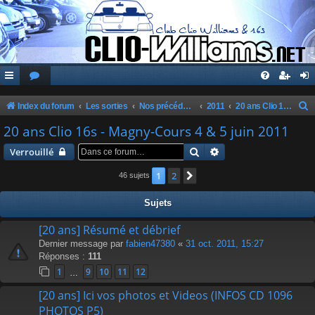
Index du forum
Les sorties
Nos précédentes sorties
2011
20 ans Clio 16s - Magny-Cours 4 & 5 juin 2011
e
20 ans Clio 16s - Magny-Cours 4 & 5 juin 2011
c
Rechercher
Recherche avancée
Verrouillé
h
1
2
Suivante
46 sujets
e
r
Sujets
c
[20 ans] Résumé et débrief
h
Dernier message par
fabien47380
«
31 oct. 2011, 15:27
e
Réponses :
111
r
1
9
10
11
12
…
[20 ans] Ici vos photos et Videos (INFOS CD 1096
PHOTOS P5)