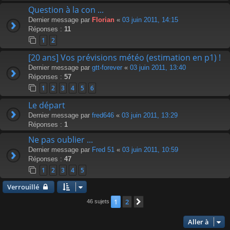
Question à la con ...
Dernier message par
Florian
«
03 juin 2011, 14:15
Réponses :
11
1
2
[20 ans] Vos prévisions météo (estimation en p1) !
Dernier message par
gtt-forever
«
03 juin 2011, 13:40
Réponses :
57
1
2
3
4
5
6
Le départ
Dernier message par
fred646
«
03 juin 2011, 13:29
Réponses :
1
Ne pas oublier ...
Dernier message par
Fred 51
«
03 juin 2011, 10:59
Réponses :
47
1
2
3
4
5
Verrouillé
1
2
Suivante
46 sujets
Aller à