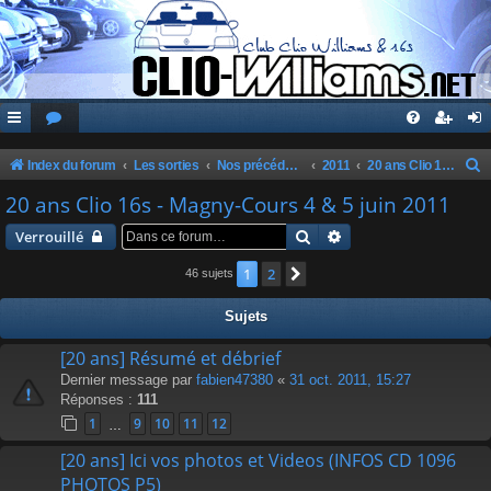
Index du forum
Les sorties
Nos précédentes sorties
2011
20 ans Clio 16s - Magny-Cours 4 & 5 juin 2011
e
20 ans Clio 16s - Magny-Cours 4 & 5 juin 2011
c
Rechercher
Recherche avancée
Verrouillé
h
1
2
Suivante
46 sujets
e
r
Sujets
c
[20 ans] Résumé et débrief
h
Dernier message par
fabien47380
«
31 oct. 2011, 15:27
e
Réponses :
111
r
1
9
10
11
12
…
[20 ans] Ici vos photos et Videos (INFOS CD 1096
PHOTOS P5)