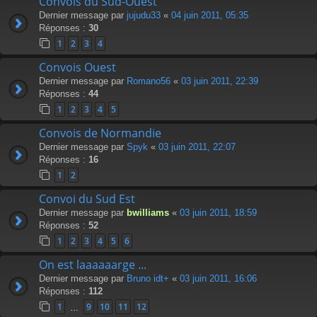
Convois du Sud-Ouest
Dernier message par
jujudu33
«
04 juin 2011, 05:35
Réponses :
30
1
2
3
4
Convois Ouest
Dernier message par
Romano56
«
03 juin 2011, 22:39
Réponses :
44
1
2
3
4
5
Convois de Normandie
Dernier message par
Spyk
«
03 juin 2011, 22:07
Réponses :
16
1
2
Convoi du Sud Est
Dernier message par
bwilliams
«
03 juin 2011, 18:59
Réponses :
52
1
2
3
4
5
6
On est laaaaaarge ...
Dernier message par
Bruno idt+
«
03 juin 2011, 16:06
Réponses :
112
1
9
10
11
12
…