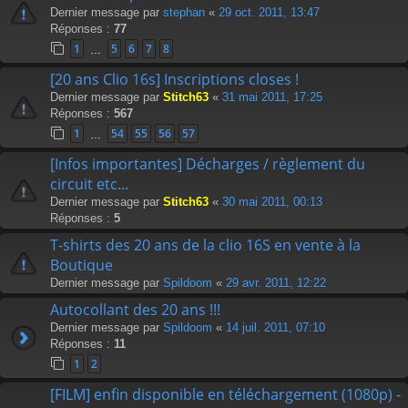
Dernier message par
stephan
«
29 oct. 2011, 13:47
Réponses :
77
1
5
6
7
8
…
[20 ans Clio 16s] Inscriptions closes !
Dernier message par
Stitch63
«
31 mai 2011, 17:25
Réponses :
567
1
54
55
56
57
…
[Infos importantes] Décharges / règlement du
circuit etc...
Dernier message par
Stitch63
«
30 mai 2011, 00:13
Réponses :
5
T-shirts des 20 ans de la clio 16S en vente à la
Boutique
Dernier message par
Spildoom
«
29 avr. 2011, 12:22
Autocollant des 20 ans !!!
Dernier message par
Spildoom
«
14 juil. 2011, 07:10
Réponses :
11
1
2
[FILM] enfin disponible en téléchargement (1080p) -