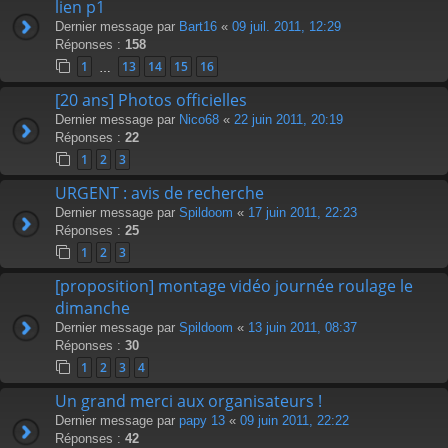
lien p1
Dernier message par
Bart16
«
09 juil. 2011, 12:29
Réponses :
158
1
13
14
15
16
…
[20 ans] Photos officielles
Dernier message par
Nico68
«
22 juin 2011, 20:19
Réponses :
22
1
2
3
URGENT : avis de recherche
Dernier message par
Spildoom
«
17 juin 2011, 22:23
Réponses :
25
1
2
3
[proposition] montage vidéo journée roulage le
dimanche
Dernier message par
Spildoom
«
13 juin 2011, 08:37
Réponses :
30
1
2
3
4
Un grand merci aux organisateurs !
Dernier message par
papy 13
«
09 juin 2011, 22:22
Réponses :
42