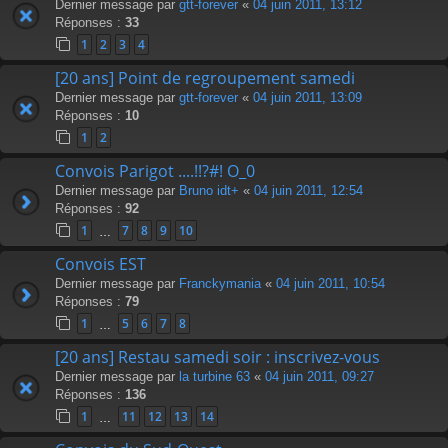
Dernier message par
gtt-forever
«
04 juin 2011, 13:12
Réponses :
33
1
2
3
4
[20 ans] Point de regroupement samedi
Dernier message par
gtt-forever
«
04 juin 2011, 13:09
Réponses :
10
1
2
Convois Parigot ....!!?#! O_0
Dernier message par
Bruno idt+
«
04 juin 2011, 12:54
Réponses :
92
1
7
8
9
10
…
Convois EST
Dernier message par
Franckymania
«
04 juin 2011, 10:54
Réponses :
79
1
5
6
7
8
…
[20 ans] Restau samedi soir : inscrivez-vous
Dernier message par
la turbine 63
«
04 juin 2011, 09:27
Réponses :
136
1
11
12
13
14
…