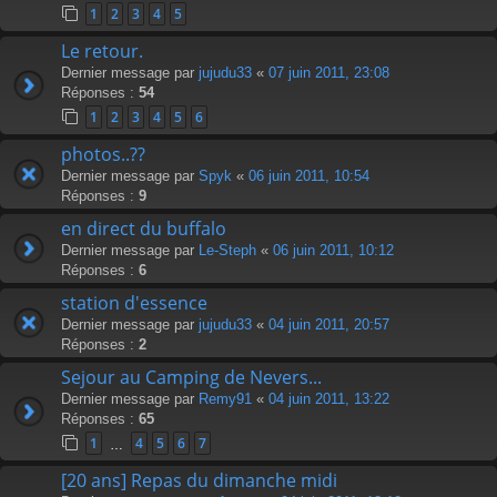
1
2
3
4
5
Le retour.
Dernier message par
jujudu33
«
07 juin 2011, 23:08
Réponses :
54
1
2
3
4
5
6
photos..??
Dernier message par
Spyk
«
06 juin 2011, 10:54
Réponses :
9
en direct du buffalo
Dernier message par
Le-Steph
«
06 juin 2011, 10:12
Réponses :
6
station d'essence
Dernier message par
jujudu33
«
04 juin 2011, 20:57
Réponses :
2
Sejour au Camping de Nevers...
Dernier message par
Remy91
«
04 juin 2011, 13:22
Réponses :
65
1
4
5
6
7
…
[20 ans] Repas du dimanche midi