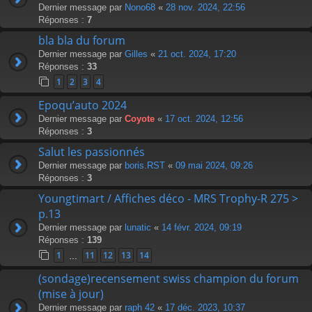
Dernier message par
Nono68
«
28 nov. 2024, 22:56
Réponses :
7
bla bla du forum
Dernier message par
Gilles
«
21 oct. 2024, 17:20
Réponses :
33
1
2
3
4
Epoqu’auto 2024
Dernier message par
Coyote
«
17 oct. 2024, 12:56
Réponses :
3
Salut les passionnés
Dernier message par
boris.RST
«
09 mai 2024, 09:26
Réponses :
3
Youngtimart / Affiches déco - MRS Trophy-R 275 >
p.13
Dernier message par
lunatic
«
14 févr. 2024, 09:19
Réponses :
139
1
11
12
13
14
…
(sondage)recensement swiss champion du forum
(mise à jour)
Dernier message par
raph 42
«
17 déc. 2023, 10:37