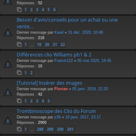
Réponses :
52
1
2
3
4
5
6
Besoin d'avis/conseils pour un achat ou une
vente...
Dernier message par
Karel
«
31 déc. 2020, 10:48
Réponses :
218
1
19
20
21
22
…
Différences clio Williams ph1 & 2
Dernier message par
Franck122
«
05 mai 2020, 19:45
Réponses :
10
1
2
[Tutorial] Insérer des images
Dernier message par
Florian
«
05 janv. 2019, 22:20
Réponses :
42
1
2
3
4
5
Trombinoscope des Clio du Forum
Dernier message par
jr36
«
18 janv. 2017, 23:17
Réponses :
2900
1
288
289
290
291
…