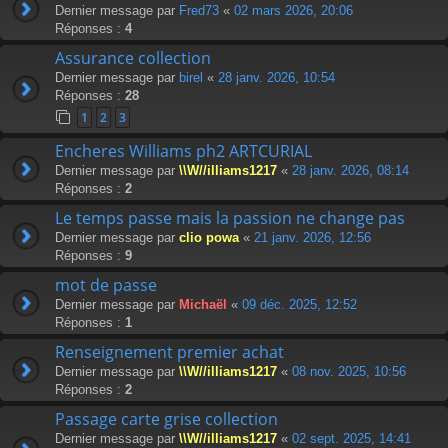
Dernier message par
Fred73
«
02 mars 2026, 20:06
Réponses :
4
Assurance collection
Dernier message par
birel
«
28 janv. 2026, 10:54
Réponses :
28
1
2
3
Encheres Williams ph2 ARTCURIAL
Dernier message par
\\W//illiams1217
«
28 janv. 2026, 08:14
Réponses :
2
Le temps passe mais la passion ne change pas
Dernier message par
clio powa
«
21 janv. 2026, 12:56
Réponses :
9
mot de passe
Dernier message par
Michaël
«
09 déc. 2025, 12:52
Réponses :
1
Renseignement premier achat
Dernier message par
\\W//illiams1217
«
08 nov. 2025, 10:56
Réponses :
2
Passage carte grise collection
Dernier message par
\\W//illiams1217
«
02 sept. 2025, 14:41