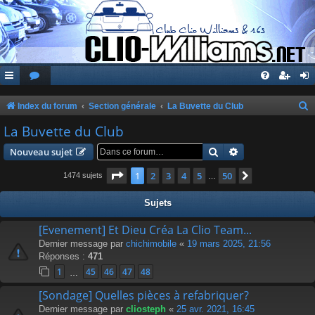
Index du forum
Section générale
La Buvette du Club
e
La Buvette du Club
c
Rechercher
Recherche avanc
Nouveau sujet
h
Page
1
sur
50
1
2
3
4
5
50
Suivante
1474 sujets
…
e
r
Sujets
c
[Evenement] Et Dieu Créa La Clio Team...
h
Dernier message par
chichimobile
«
19 mars 2025, 21:56
e
Réponses :
471
r
1
45
46
47
48
…
[Sondage] Quelles pièces à refabriquer?
Dernier message par
cliosteph
«
25 avr. 2021, 16:45