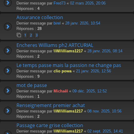
Dernier message par
Fred73
«
02 mars 2026, 20:06
Réponses :
4
Assurance collection
Dernier message par
birel
«
28 janv. 2026, 10:54
Réponses :
28
1
2
3
Encheres Williams ph2 ARTCURIAL
Dernier message par
\\W//illiams1217
«
28 janv. 2026, 08:14
Réponses :
2
Le temps passe mais la passion ne change pas
Dernier message par
clio powa
«
21 janv. 2026, 12:56
Réponses :
9
mot de passe
Dernier message par
Michaël
«
09 déc. 2025, 12:52
Réponses :
1
Renseignement premier achat
Dernier message par
\\W//illiams1217
«
08 nov. 2025, 10:56
Réponses :
2
Passage carte grise collection
Dernier message par
\\W//illiams1217
«
02 sept. 2025, 14:41