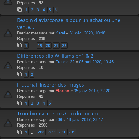
Réponses :
52
1
2
3
4
5
6
Besoin d'avis/conseils pour un achat ou une
vente...
Dernier message par
Karel
«
31 déc. 2020, 10:48
Réponses :
218
1
19
20
21
22
…
Différences clio Williams ph1 & 2
Dernier message par
Franck122
«
05 mai 2020, 19:45
Réponses :
10
1
2
[Tutorial] Insérer des images
Dernier message par
Florian
«
05 janv. 2019, 22:20
Réponses :
42
1
2
3
4
5
Trombinoscope des Clio du Forum
Dernier message par
jr36
«
18 janv. 2017, 23:17
Réponses :
2900
1
288
289
290
291
…