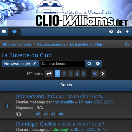
Index du forum
Section générale
La Buvette du Club
e
La Buvette du Club
c
Rechercher
Recherche avanc
Nouveau sujet
h
Page
1
sur
50
1
2
3
4
5
50
Suivante
1474 sujets
…
e
r
Sujets
c
[Evenement] Et Dieu Créa La Clio Team...
h
Dernier message par
chichimobile
«
19 mars 2025, 21:56
e
Réponses :
471
r
1
45
46
47
48
…
[Sondage] Quelles pièces à refabriquer?
Dernier message par
cliosteph
«
25 avr. 2021, 16:45