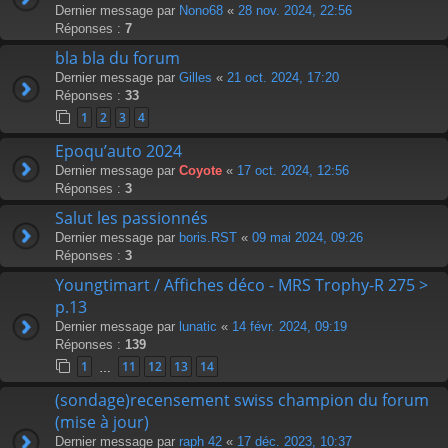
Dernier message par
Nono68
«
28 nov. 2024, 22:56
Réponses :
7
bla bla du forum
Dernier message par
Gilles
«
21 oct. 2024, 17:20
Réponses :
33
1
2
3
4
Epoqu’auto 2024
Dernier message par
Coyote
«
17 oct. 2024, 12:56
Réponses :
3
Salut les passionnés
Dernier message par
boris.RST
«
09 mai 2024, 09:26
Réponses :
3
Youngtimart / Affiches déco - MRS Trophy-R 275 >
p.13
Dernier message par
lunatic
«
14 févr. 2024, 09:19
Réponses :
139
1
11
12
13
14
…
(sondage)recensement swiss champion du forum
(mise à jour)
Dernier message par
raph 42
«
17 déc. 2023, 10:37