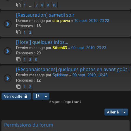
1
7
8
9
10
…
[Restauration] samedi soir
Dernier message par
clio powa
«
10 sept. 2010, 20:23
Réponses :
18
1
2
[Hotel] quelques infos...
Dernier message par
Stitch63
«
09 sept. 2010, 23:23
Réponses :
29
1
2
3
[Reconnaissances] quelques photos en avant goût !
Dernier message par
Spildoom
«
09 sept. 2010, 10:43
Réponses :
12
1
2
Verrouillé
5 sujets • Page
1
sur
1
Aller à
Permissions du forum