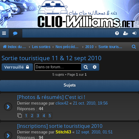
Index du forum
Les sorties
Nos précédentes sorties
2010
Sortie touristique 11 & 12 sept 2010
e
Sortie touristique 11 & 12 sept 2010
c
Rechercher
Recherche avancée
Verrouillé
h
5 sujets • Page
1
sur
1
e
Sujets
r
c
[Photos & résumés] C'est ici !
Dernier message par
cliox42
«
21 oct. 2010, 19:56
h
Réponses :
44
e
1
2
3
4
5
r
[Inscriptions] sortie touristique 2010
Dernier message par
Stitch63
«
12 sept. 2010, 01:51
Réponses :
94