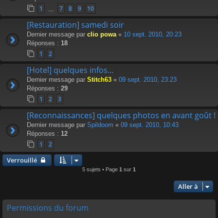
1
7
8
9
10
…
[Restauration] samedi soir
Dernier message par
clio powa
«
10 sept. 2010, 20:23
Réponses :
18
1
2
[Hotel] quelques infos...
Dernier message par
Stitch63
«
09 sept. 2010, 23:23
Réponses :
29
1
2
3
[Reconnaissances] quelques photos en avant goût !
Dernier message par
Spildoom
«
09 sept. 2010, 10:43
Réponses :
12
1
2
Verrouillé
5 sujets • Page
1
sur
1
Aller à
Permissions du forum