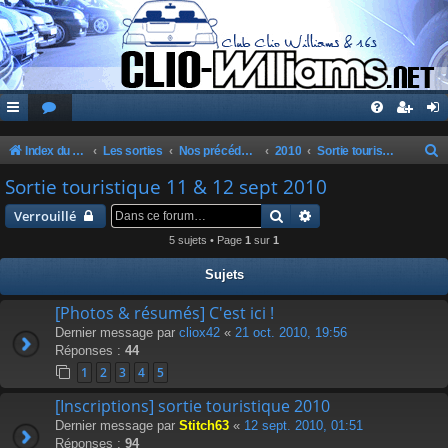
Index du forum
Les sorties
Nos précédentes sorties
2010
Sortie touristique 11 & 12 sept 2010
e
Sortie touristique 11 & 12 sept 2010
c
Rechercher
Recherche avancée
Verrouillé
h
5 sujets • Page
1
sur
1
e
Sujets
r
c
[Photos & résumés] C'est ici !
Dernier message par
cliox42
«
21 oct. 2010, 19:56
h
Réponses :
44
e
1
2
3
4
5
r
[Inscriptions] sortie touristique 2010
Dernier message par
Stitch63
«
12 sept. 2010, 01:51
Réponses :
94