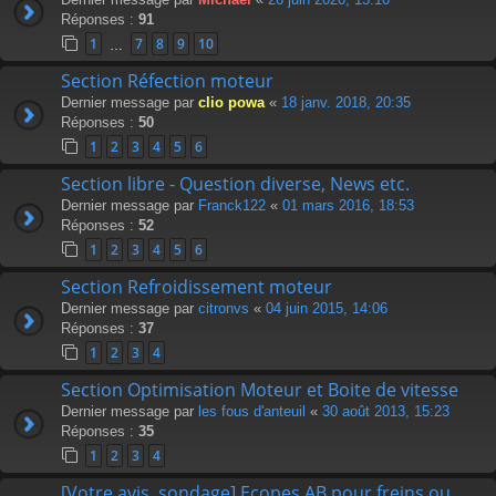
Réponses :
91
1
7
8
9
10
…
Section Réfection moteur
Dernier message par
clio powa
«
18 janv. 2018, 20:35
Réponses :
50
1
2
3
4
5
6
Section libre - Question diverse, News etc.
Dernier message par
Franck122
«
01 mars 2016, 18:53
Réponses :
52
1
2
3
4
5
6
Section Refroidissement moteur
Dernier message par
citronvs
«
04 juin 2015, 14:06
Réponses :
37
1
2
3
4
Section Optimisation Moteur et Boite de vitesse
Dernier message par
les fous d'anteuil
«
30 août 2013, 15:23
Réponses :
35
1
2
3
4
[Votre avis, sondage] Ecopes AB pour freins ou