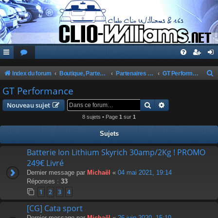
Index du forum
Boutique, Partenaires, Petites Annonces, Commandes Groupées
Partenaires du Club
GT Performance
e
GT Performance
c
Rechercher
Recherche avanc
Nouveau sujet
h
8 sujets • Page
1
sur
1
e
Sujets
r
c
Batterie Ion Lithium Skyrich 30amp/2Kg ! PROMO
249€ Livré
h
Dernier message par
Michaël
«
04 mai 2021, 19:14
e
Réponses :
33
r
1
2
3
4
[CG] Cata sport
Dernier message par
Michaël
«
26 juin 2020, 15:10