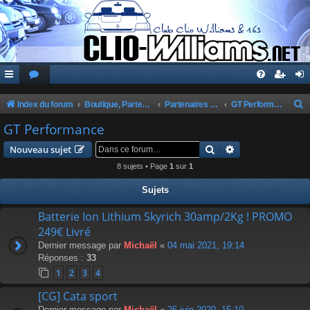
Index du forum
Boutique, Partenaires, Petites Annonces, Commandes Groupées
Partenaires du Club
GT Performance
e
GT Performance
c
Rechercher
Recherche avanc
Nouveau sujet
h
8 sujets • Page
1
sur
1
e
Sujets
r
c
Batterie Ion Lithium Skyrich 30amp/2Kg ! PROMO
249€ Livré
h
Dernier message par
Michaël
«
04 mai 2021, 19:14
e
Réponses :
33
r
1
2
3
4
[CG] Cata sport
Dernier message par
Michaël
«
26 juin 2020, 15:10