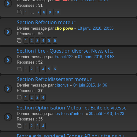
Réponses :
91
1
7
8
9
10
…
Section Réfection moteur
Dernier message par
clio powa
«
18 janv. 2018, 20:35
Réponses :
50
1
2
3
4
5
6
Section libre - Question diverse, News etc.
Dernier message par
Franck122
«
01 mars 2016, 18:53
Réponses :
52
1
2
3
4
5
6
Section Refroidissement moteur
Dernier message par
citronvs
«
04 juin 2015, 14:06
Réponses :
37
1
2
3
4
Section Optimisation Moteur et Boite de vitesse
Dernier message par
les fous d'anteuil
«
30 août 2013, 15:23
Réponses :
35
1
2
3
4
[Votre avis, sondage] Ecopes AB pour freins ou