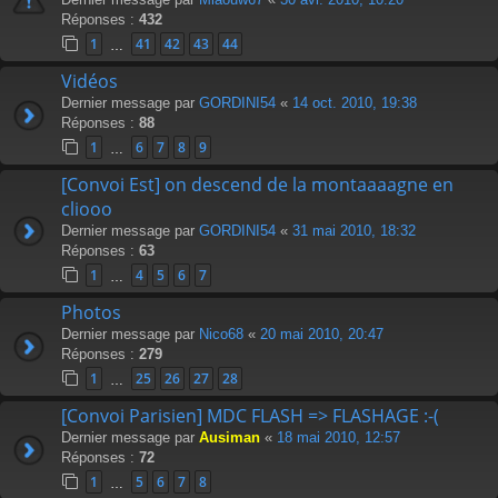
Réponses :
432
1
41
42
43
44
…
Vidéos
Dernier message par
GORDINI54
«
14 oct. 2010, 19:38
Réponses :
88
1
6
7
8
9
…
[Convoi Est] on descend de la montaaaagne en
cliooo
Dernier message par
GORDINI54
«
31 mai 2010, 18:32
Réponses :
63
1
4
5
6
7
…
Photos
Dernier message par
Nico68
«
20 mai 2010, 20:47
Réponses :
279
1
25
26
27
28
…
[Convoi Parisien] MDC FLASH => FLASHAGE :-(
Dernier message par
Ausiman
«
18 mai 2010, 12:57
Réponses :
72
1
5
6
7
8
…