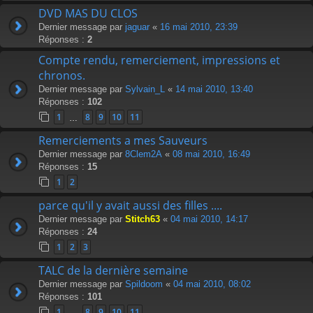
DVD MAS DU CLOS
Dernier message par
jaguar
«
16 mai 2010, 23:39
Réponses :
2
Compte rendu, remerciement, impressions et
chronos.
Dernier message par
Sylvain_L
«
14 mai 2010, 13:40
Réponses :
102
1
8
9
10
11
…
Remerciements a mes Sauveurs
Dernier message par
8Clem2A
«
08 mai 2010, 16:49
Réponses :
15
1
2
parce qu'il y avait aussi des filles ....
Dernier message par
Stitch63
«
04 mai 2010, 14:17
Réponses :
24
1
2
3
TALC de la dernière semaine
Dernier message par
Spildoom
«
04 mai 2010, 08:02
Réponses :
101
1
8
9
10
11
…