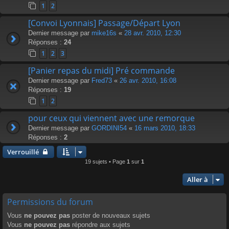
1
2
[Convoi Lyonnais] Passage/Départ Lyon
Dernier message par
mike16s
«
28 avr. 2010, 12:30
Réponses :
24
1
2
3
[Panier repas du midi] Pré commande
Dernier message par
Fred73
«
26 avr. 2010, 16:08
Réponses :
19
1
2
pour ceux qui viennent avec une remorque
Dernier message par
GORDINI54
«
16 mars 2010, 18:33
Réponses :
2
Verrouillé
19 sujets • Page
1
sur
1
Aller à
Permissions du forum
Vous
ne pouvez pas
poster de nouveaux sujets
Vous
ne pouvez pas
répondre aux sujets