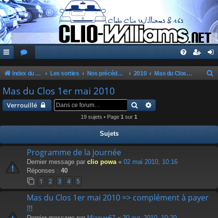
Index du forum
Les sorties
Nos précédentes sorties
2010
Mas du Clos 1er mai 2010
e
Mas du Clos 1er mai 2010
c
Rechercher
Recherche avancée
Verrouillé
h
19 sujets • Page
1
sur
1
e
Sujets
r
c
Programme de la journée
Dernier message par
clio powa
«
02 mai 2010, 10:16
h
Réponses :
40
e
1
2
3
4
5
r
Mas du Clos 1er mai 2010 => complément à payer
!!!
Dernier message par
Miaouw67
«
30 avr. 2010, 10:20