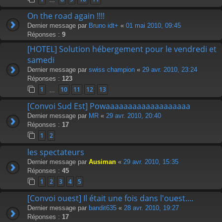
On the road again !!!!
Dernier message par
Bruno idt+
«
01 mai 2010, 09:45
Réponses :
9
[HOTEL] Solution hébergement pour le vendredi et
samedi
Dernier message par
swiss champion
«
29 avr. 2010, 23:24
Réponses :
123
1
10
11
12
13
…
[Convoi Sud Est] Powaaaaaaaaaaaaaaaaaaa
Dernier message par
MR
«
29 avr. 2010, 20:40
Réponses :
17
1
2
les spectateurs
Dernier message par
Ausiman
«
29 avr. 2010, 15:35
Réponses :
45
1
2
3
4
5
[Convoi ouest] Il était une fois dans l'ouest....
Dernier message par
bandit635
«
28 avr. 2010, 19:27
Réponses :
17