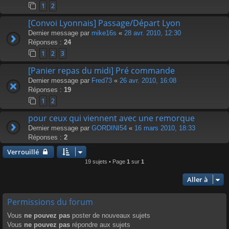
1
2
[Convoi Lyonnais] Passage/Départ Lyon
Dernier message par
mike16s
«
28 avr. 2010, 12:30
Réponses :
24
1
2
3
[Panier repas du midi] Pré commande
Dernier message par
Fred73
«
26 avr. 2010, 16:08
Réponses :
19
1
2
pour ceux qui viennent avec une remorque
Dernier message par
GORDINI54
«
16 mars 2010, 18:33
Réponses :
2
Verrouillé
19 sujets • Page
1
sur
1
Aller à
Permissions du forum
Vous
ne pouvez pas
poster de nouveaux sujets
Vous
ne pouvez pas
répondre aux sujets