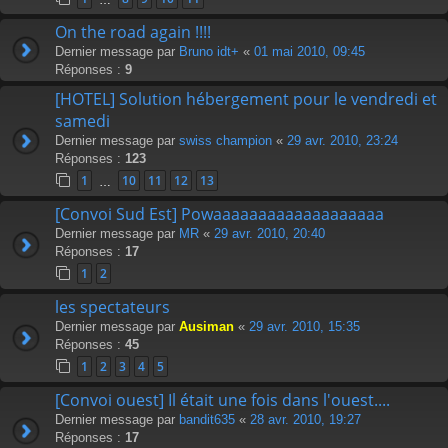
On the road again !!!!
Dernier message par
Bruno idt+
«
01 mai 2010, 09:45
Réponses :
9
[HOTEL] Solution hébergement pour le vendredi et
samedi
Dernier message par
swiss champion
«
29 avr. 2010, 23:24
Réponses :
123
1
10
11
12
13
…
[Convoi Sud Est] Powaaaaaaaaaaaaaaaaaaa
Dernier message par
MR
«
29 avr. 2010, 20:40
Réponses :
17
1
2
les spectateurs
Dernier message par
Ausiman
«
29 avr. 2010, 15:35
Réponses :
45
1
2
3
4
5
[Convoi ouest] Il était une fois dans l'ouest....
Dernier message par
bandit635
«
28 avr. 2010, 19:27
Réponses :
17