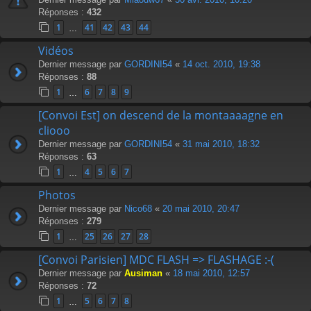
Réponses :
432
1
41
42
43
44
…
Vidéos
Dernier message par
GORDINI54
«
14 oct. 2010, 19:38
Réponses :
88
1
6
7
8
9
…
[Convoi Est] on descend de la montaaaagne en
cliooo
Dernier message par
GORDINI54
«
31 mai 2010, 18:32
Réponses :
63
1
4
5
6
7
…
Photos
Dernier message par
Nico68
«
20 mai 2010, 20:47
Réponses :
279
1
25
26
27
28
…
[Convoi Parisien] MDC FLASH => FLASHAGE :-(
Dernier message par
Ausiman
«
18 mai 2010, 12:57
Réponses :
72
1
5
6
7
8
…