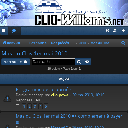
Index du forum
Les sorties
Nos précédentes sorties
2010
Mas du Clos 1er mai 2010
e
Mas du Clos 1er mai 2010
c
Rechercher
Recherche avancée
Verrouillé
h
19 sujets • Page
1
sur
1
e
Sujets
r
c
Programme de la journée
Dernier message par
clio powa
«
02 mai 2010, 10:16
h
Réponses :
40
e
1
2
3
4
5
r
Mas du Clos 1er mai 2010 => complément à payer
!!!
Dernier message par
Miaouw67
«
30 avr. 2010, 10:20