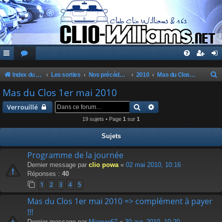
Index du forum
Les sorties
Nos précédentes sorties
2010
Mas du Clos 1er mai 2010
e
Mas du Clos 1er mai 2010
c
Rechercher
Recherche avancée
Verrouillé
h
19 sujets • Page
1
sur
1
e
Sujets
r
c
Programme de la journée
Dernier message par
clio powa
«
02 mai 2010, 10:16
h
Réponses :
40
e
1
2
3
4
5
r
Mas du Clos 1er mai 2010 => complément à payer
!!!
Dernier message par
Miaouw67
«
30 avr. 2010, 10:20