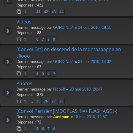
Réponses :
432
1
41
42
43
44
…
Vidéos
Dernier message par
GORDINI54
«
14 oct. 2010, 19:38
Réponses :
88
1
6
7
8
9
…
[Convoi Est] on descend de la montaaaagne en
cliooo
Dernier message par
GORDINI54
«
31 mai 2010, 18:32
Réponses :
63
1
4
5
6
7
…
Photos
Dernier message par
Nico68
«
20 mai 2010, 20:47
Réponses :
279
1
25
26
27
28
…
[Convoi Parisien] MDC FLASH => FLASHAGE :-(
Dernier message par
Ausiman
«
18 mai 2010, 12:57
Réponses :
72
1
5
6
7
8
…