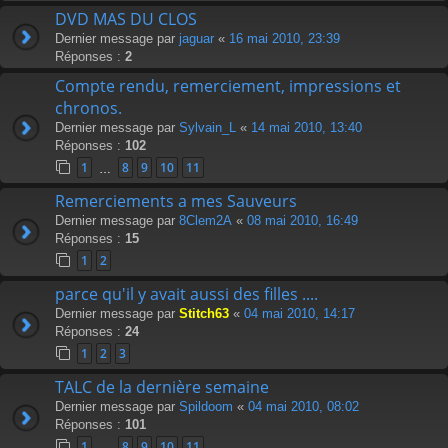
DVD MAS DU CLOS
Dernier message par
jaguar
«
16 mai 2010, 23:39
Réponses :
2
Compte rendu, remerciement, impressions et
chronos.
Dernier message par
Sylvain_L
«
14 mai 2010, 13:40
Réponses :
102
1
8
9
10
11
…
Remerciements a mes Sauveurs
Dernier message par
8Clem2A
«
08 mai 2010, 16:49
Réponses :
15
1
2
parce qu'il y avait aussi des filles ....
Dernier message par
Stitch63
«
04 mai 2010, 14:17
Réponses :
24
1
2
3
TALC de la dernière semaine
Dernier message par
Spildoom
«
04 mai 2010, 08:02
Réponses :
101
1
8
9
10
11
…