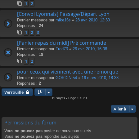
1
2
[Convoi Lyonnais] Passage/Départ Lyon
Dernier message par
mike16s
«
28 avr. 2010, 12:30
Réponses :
24
1
2
3
[Panier repas du midi] Pré commande
Dernier message par
Fred73
«
26 avr. 2010, 16:08
Réponses :
19
1
2
pour ceux qui viennent avec une remorque
Dernier message par
GORDINI54
«
16 mars 2010, 18:33
Réponses :
2
Verrouillé
19 sujets • Page
1
sur
1
Aller à
Permissions du forum
Vous
ne pouvez pas
poster de nouveaux sujets
Vous
ne pouvez pas
répondre aux sujets