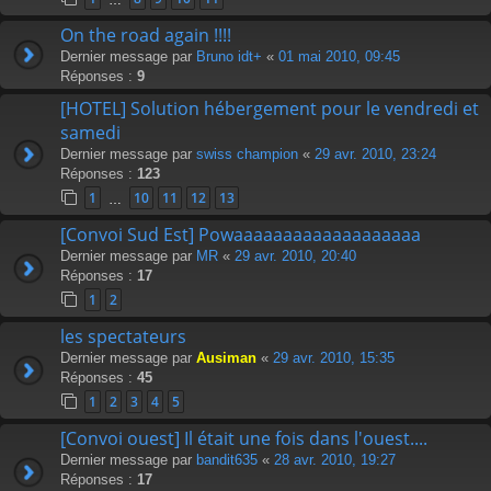
On the road again !!!!
Dernier message par
Bruno idt+
«
01 mai 2010, 09:45
Réponses :
9
[HOTEL] Solution hébergement pour le vendredi et
samedi
Dernier message par
swiss champion
«
29 avr. 2010, 23:24
Réponses :
123
1
10
11
12
13
…
[Convoi Sud Est] Powaaaaaaaaaaaaaaaaaaa
Dernier message par
MR
«
29 avr. 2010, 20:40
Réponses :
17
1
2
les spectateurs
Dernier message par
Ausiman
«
29 avr. 2010, 15:35
Réponses :
45
1
2
3
4
5
[Convoi ouest] Il était une fois dans l'ouest....
Dernier message par
bandit635
«
28 avr. 2010, 19:27
Réponses :
17