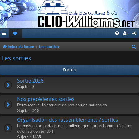
Index du forum
Les sorties
e
Les sorties
c
Forum
h
e
Sortie 2026
Sujets :
8
r
c
Nos précédentes sorties
h
Retrouvez ici l'historique de nos sorties nationales
Sujets :
340
e
Organisation des rassemblements / sorties
r
La passion se partage aussi ailleurs que sur un Forum. C'est ici
qu'on se donne rdv !
Sujets :
1435