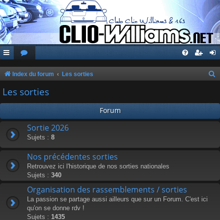
Index du forum
Les sorties
e
Les sorties
c
Forum
h
e
Sortie 2026
Sujets :
8
r
c
Nos précédentes sorties
h
Retrouvez ici l'historique de nos sorties nationales
Sujets :
340
e
Organisation des rassemblements / sorties
r
La passion se partage aussi ailleurs que sur un Forum. C'est ici
qu'on se donne rdv !
Sujets :
1435