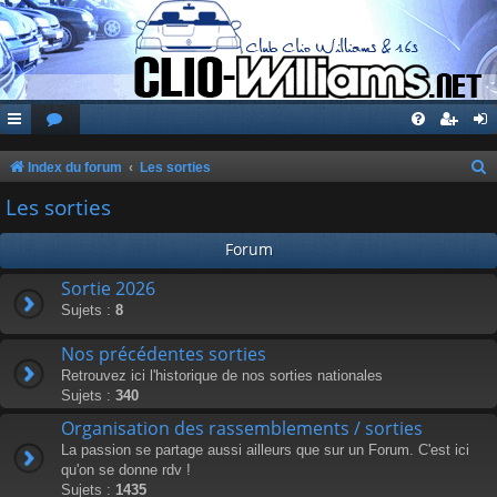
Index du forum
Les sorties
e
Les sorties
c
Forum
h
e
Sortie 2026
Sujets :
8
r
c
Nos précédentes sorties
h
Retrouvez ici l'historique de nos sorties nationales
Sujets :
340
e
Organisation des rassemblements / sorties
r
La passion se partage aussi ailleurs que sur un Forum. C'est ici
qu'on se donne rdv !
Sujets :
1435