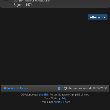
Bonne humeur obligatoire !
Sujets :
1474
Aller à
Index du forum
Heures au format
UTC+02:00
Développé par
phpBB
® Forum Software © phpBB Limited
Black
Style by
Arty
Traduit par
phpBB-fr.com