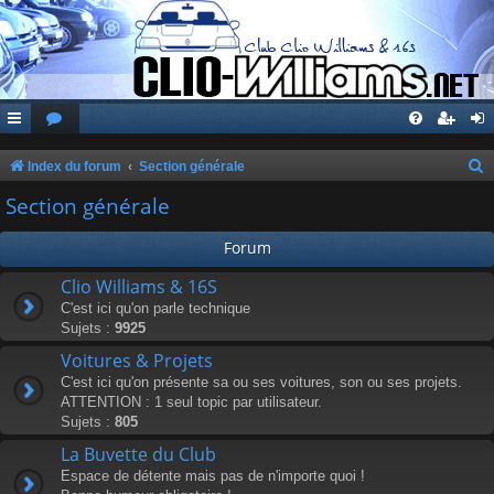
Index du forum
Section générale
e
Section générale
c
Forum
h
e
Clio Williams & 16S
C'est ici qu'on parle technique
r
Sujets :
9925
c
Voitures & Projets
h
C'est ici qu'on présente sa ou ses voitures, son ou ses projets.
e
ATTENTION : 1 seul topic par utilisateur.
Sujets :
805
r
La Buvette du Club
Espace de détente mais pas de n'importe quoi !