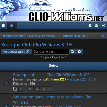
Index du forum
Boutique, Partenaires, Petites Annonces, Commandes Groupées
Boutique Club Clio Williams & 16s
e
Boutique Club Clio Williams & 16s
c
Rechercher
Recherche avanc
Nouveau sujet
h
2 sujets • Page
1
sur
1
e
Sujets
r
c
Boutique officielle Club Clio Williams & 16S
Dernier message par
\\W//illiams1217
«
20 juin 2025, 17:50
h
Réponses :
550
e
1
53
54
55
56
…
r
Fabrication panel complet autocollants Clio
Williams
Dernier message par
Tot69
«
15 nov. 2019, 19:36