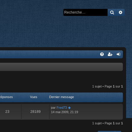
Recherch
Rech
1 sujet • Page
1
sur
1
Réponses
Vues
Dernier message
par
Fred73
23
28189
14 mai 2009, 21:19
1 sujet • Page
1
sur
1