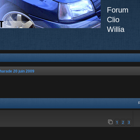
Forum
Clio
Willia
harade 20 juin 2009
ée
1
2
3