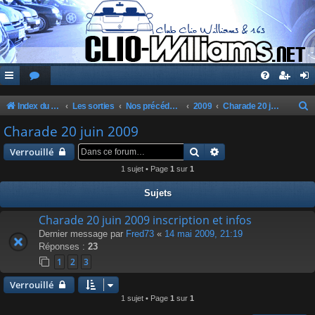
Index du forum
Les sorties
Nos précédentes sorties
2009
Charade 20 juin 2009
e
Charade 20 juin 2009
c
Rechercher
Recherche avancée
Verrouillé
h
1 sujet • Page
1
sur
1
e
Sujets
r
c
Charade 20 juin 2009 inscription et infos
Dernier message par
Fred73
«
14 mai 2009, 21:19
h
Réponses :
23
e
1
2
3
r
Verrouillé
1 sujet • Page
1
sur
1