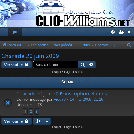
Index du forum
Les sorties
Nos précédentes sorties
2009
Charade 20 juin 2009
e
Charade 20 juin 2009
c
Rechercher
Recherche avancée
Verrouillé
h
1 sujet • Page
1
sur
1
e
Sujets
r
c
Charade 20 juin 2009 inscription et infos
Dernier message par
Fred73
«
14 mai 2009, 21:19
h
Réponses :
23
e
1
2
3
r
Verrouillé
1 sujet • Page
1
sur
1