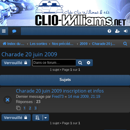
Index du forum
Les sorties
Nos précédentes sorties
2009
Charade 20 juin 2009
e
Charade 20 juin 2009
c
Rechercher
Recherche avancée
Verrouillé
h
1 sujet • Page
1
sur
1
e
Sujets
r
c
Charade 20 juin 2009 inscription et infos
Dernier message par
Fred73
«
14 mai 2009, 21:19
h
Réponses :
23
e
1
2
3
r
Verrouillé
1 sujet • Page
1
sur
1