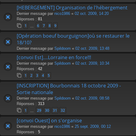
[HEBERGEMENT] Organisation de l'hébergement
Dernier message par
nico1986
«
02 oct. 2009, 14:20
Réponses :
81
1
6
7
8
9
…
[Opération boeuf bourguignon]où se restaurer le
18/10?
Dernier message par
Spildoom
«
02 oct. 2009, 13:48
[convoi Est]....Lorraine en force!!!
Dernier message par
Spildoom
«
02 oct. 2009, 10:34
Réponses :
42
1
2
3
4
5
[INSCRIPTION] Bourbonnais 18 octobre 2009 -
Sortie nationale
Dernier message par
Spildoom
«
02 oct. 2009, 08:58
Réponses :
313
1
29
30
31
32
…
[convoi Ouest] on s'organise
Dernier message par
nico1986
«
25 sept. 2009, 00:12
Réponses :
5