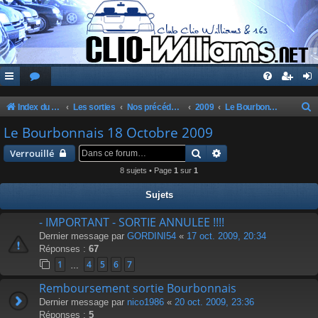
Index du forum
Les sorties
Nos précédentes sorties
2009
Le Bourbonnais 18 Octobre 2009
e
Le Bourbonnais 18 Octobre 2009
c
Rechercher
Recherche avancée
Verrouillé
h
8 sujets • Page
1
sur
1
e
Sujets
r
c
- IMPORTANT - SORTIE ANNULEE !!!!
Dernier message par
GORDINI54
«
17 oct. 2009, 20:34
h
Réponses :
67
e
1
4
5
6
7
…
r
Remboursement sortie Bourbonnais
Dernier message par
nico1986
«
20 oct. 2009, 23:36
Réponses :
5