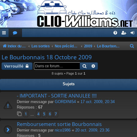
Index du forum
Les sorties
Nos précédentes sorties
2009
Le Bourbonnais 18 Octobre 2009
e
Le Bourbonnais 18 Octobre 2009
c
Rechercher
Recherche avancée
Verrouillé
h
8 sujets • Page
1
sur
1
e
Sujets
r
c
- IMPORTANT - SORTIE ANNULEE !!!!
Dernier message par
GORDINI54
«
17 oct. 2009, 20:34
h
Réponses :
67
e
1
4
5
6
7
…
r
Remboursement sortie Bourbonnais
Dernier message par
nico1986
«
20 oct. 2009, 23:36
Réponses :
5