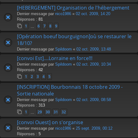
[HEBERGEMENT] Organisation de l'hébergement
Dernier message par
nico1986
«
02 oct. 2009, 14:20
Réponses :
81
1
6
7
8
9
…
[Opération boeuf bourguignon]où se restaurer le
18/10?
Dernier message par
Spildoom
«
02 oct. 2009, 13:48
[convoi Est]....Lorraine en force!!!
Dernier message par
Spildoom
«
02 oct. 2009, 10:34
Réponses :
42
1
2
3
4
5
[INSCRIPTION] Bourbonnais 18 octobre 2009 -
Sortie nationale
Dernier message par
Spildoom
«
02 oct. 2009, 08:58
Réponses :
313
1
29
30
31
32
…
[convoi Ouest] on s'organise
Dernier message par
nico1986
«
25 sept. 2009, 00:12
Réponses :
5