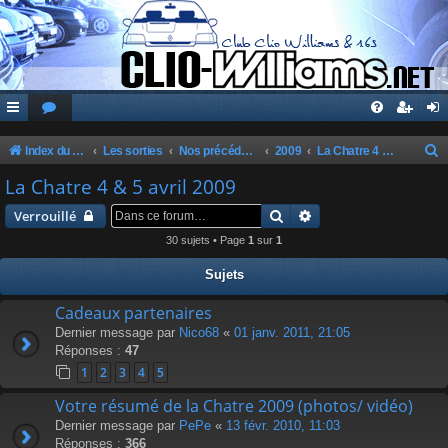
Index du forum
Les sorties
Nos précédentes sorties
2009
La Chatre 4 & 5 avril 2009
e
La Chatre 4 & 5 avril 2009
c
Rechercher
Recherche avancée
Verrouillé
h
30 sujets • Page
1
sur
1
e
Sujets
r
c
Cadeaux partenaires
Dernier message par
Nico68
«
01 janv. 2011, 21:05
h
Réponses :
47
e
1
2
3
4
5
r
Votre résumé de la Chatre 2009 (photos/ vidéo)
Dernier message par
PePe
«
13 févr. 2010, 11:03
Réponses :
366