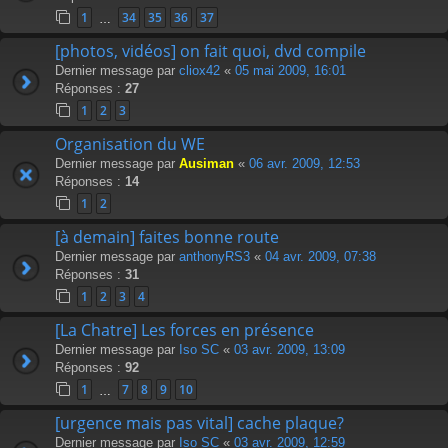
1
34
35
36
37
…
[photos, vidéos] on fait quoi, dvd compile
Dernier message par
cliox42
«
05 mai 2009, 16:01
Réponses :
27
1
2
3
Organisation du WE
Dernier message par
Ausiman
«
06 avr. 2009, 12:53
Réponses :
14
1
2
[à demain] faites bonne route
Dernier message par
anthonyRS3
«
04 avr. 2009, 07:38
Réponses :
31
1
2
3
4
[La Chatre] Les forces en présence
Dernier message par
Iso SC
«
03 avr. 2009, 13:09
Réponses :
92
1
7
8
9
10
…
[urgence mais pas vital] cache plaque?
Dernier message par
Iso SC
«
03 avr. 2009, 12:59