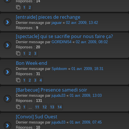
Réponses :
14
1
2
[entraide] pieces de rechange
Dernier message par
jaguar
«
02 avr. 2009, 13:42
Réponses :
9
[spectacle] qui se sacrifie pour nous faire ça?
Dernier message par
GORDINI54
«
02 avr. 2009, 08:02
Réponses :
20
1
2
3
Bon Week-end
Dernier message par
Spildoom
«
01 avr. 2009, 18:31
Réponses :
31
1
2
3
4
[Barbecue] Presence samedi soir
Dernier message par
jujudu33
«
01 avr. 2009, 13:03
Réponses :
131
1
11
12
13
14
…
[Convoi] Sud Ouest
Dernier message par
jujudu33
«
01 avr. 2009, 07:45
Réponses :
10