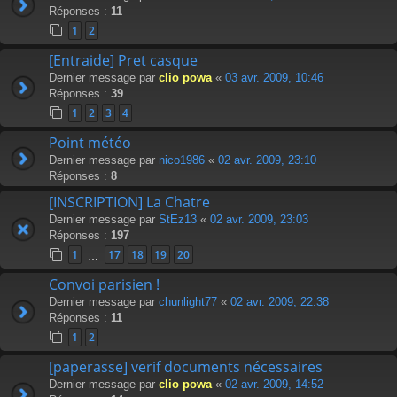
Réponses :
11
1
2
[Entraide] Pret casque
Dernier message par
clio powa
«
03 avr. 2009, 10:46
Réponses :
39
1
2
3
4
Point météo
Dernier message par
nico1986
«
02 avr. 2009, 23:10
Réponses :
8
[INSCRIPTION] La Chatre
Dernier message par
StEz13
«
02 avr. 2009, 23:03
Réponses :
197
1
17
18
19
20
…
Convoi parisien !
Dernier message par
chunlight77
«
02 avr. 2009, 22:38
Réponses :
11
1
2
[paperasse] verif documents nécessaires
Dernier message par
clio powa
«
02 avr. 2009, 14:52