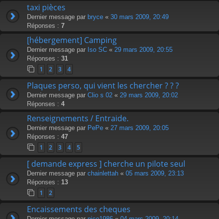
taxi pièces
Dernier message par
bryce
«
30 mars 2009, 20:49
Réponses :
7
[hébergement] Camping
Dernier message par
Iso SC
«
29 mars 2009, 20:55
Réponses :
31
1
2
3
4
Plaques perso, qui vient les chercher ? ? ?
Dernier message par
Clio s 02
«
29 mars 2009, 20:02
Réponses :
4
Renseignements / Entraide.
Dernier message par
PePe
«
27 mars 2009, 20:05
Réponses :
47
1
2
3
4
5
[ demande express ] cherche un pilote seul
Dernier message par
chainlettah
«
05 mars 2009, 23:13
Réponses :
13
1
2
Encaissements des cheques
Dernier message par
nico1986
«
04 mars 2009, 20:14