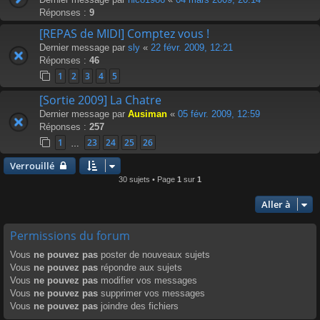
Réponses :
9
[REPAS de MIDI] Comptez vous !
Dernier message par
sly
«
22 févr. 2009, 12:21
Réponses :
46
1
2
3
4
5
[Sortie 2009] La Chatre
Dernier message par
Ausiman
«
05 févr. 2009, 12:59
Réponses :
257
1
23
24
25
26
…
Verrouillé
30 sujets • Page
1
sur
1
Aller à
Permissions du forum
Vous
ne pouvez pas
poster de nouveaux sujets
Vous
ne pouvez pas
répondre aux sujets
Vous
ne pouvez pas
modifier vos messages
Vous
ne pouvez pas
supprimer vos messages
Vous
ne pouvez pas
joindre des fichiers