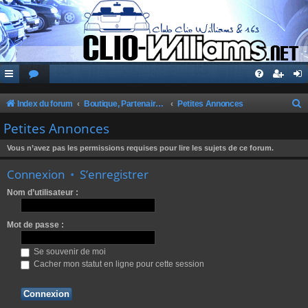
Index du forum
Boutique, Partenaires, Petites Annonces, Commandes Groupées
Petites Annonces
e
Petites Annonces
c
Vous n’avez pas les permissions requises pour lire les sujets de ce forum.
h
Connexion
•
S’enregistrer
e
r
Nom d’utilisateur :
c
Mot de passe :
h
e
Se souvenir de moi
r
Cacher mon statut en ligne pour cette session