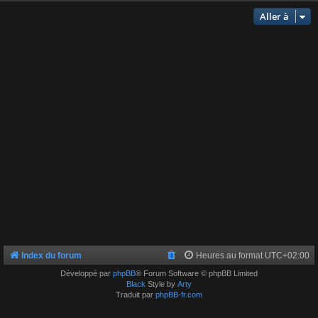
Aller à
Index du forum
Heures au format
UTC+02:00
Développé par
phpBB
® Forum Software © phpBB Limited
Black
Style by
Arty
Traduit par
phpBB-fr.com