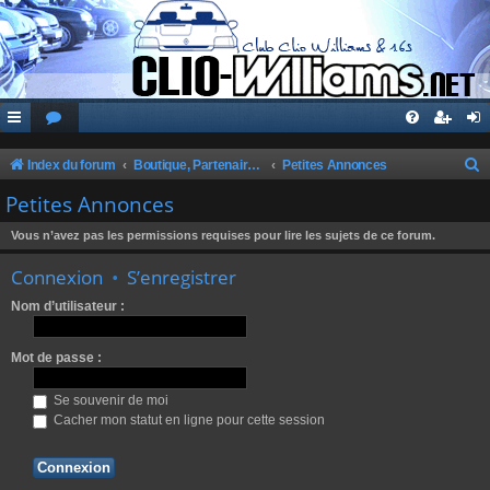
Index du forum
Boutique, Partenaires, Petites Annonces, Commandes Groupées
Petites Annonces
e
Petites Annonces
c
Vous n’avez pas les permissions requises pour lire les sujets de ce forum.
h
Connexion
•
S’enregistrer
e
r
Nom d’utilisateur :
c
Mot de passe :
h
e
Se souvenir de moi
r
Cacher mon statut en ligne pour cette session