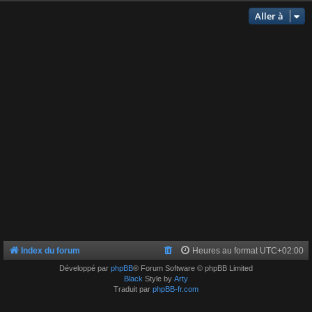
Aller à
Index du forum
Heures au format
UTC+02:00
Développé par
phpBB
® Forum Software © phpBB Limited
Black
Style by
Arty
Traduit par
phpBB-fr.com