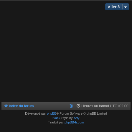
Aller à
Index du forum
Heures au format
UTC+02:00
Développé par
phpBB
® Forum Software © phpBB Limited
Black
Style by
Arty
Traduit par
phpBB-fr.com