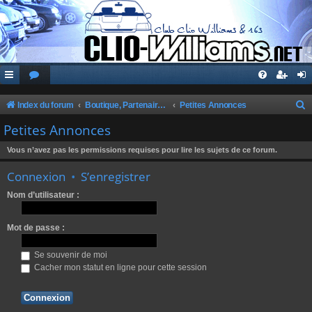
Index du forum
Boutique, Partenaires, Petites Annonces, Commandes Groupées
Petites Annonces
e
Petites Annonces
c
Vous n’avez pas les permissions requises pour lire les sujets de ce forum.
h
Connexion
•
S’enregistrer
e
r
Nom d’utilisateur :
c
Mot de passe :
h
e
Se souvenir de moi
r
Cacher mon statut en ligne pour cette session