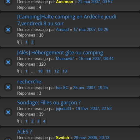
Dernier message par
Ausiman
«
21 mai 2007, 09:57
Réponses :
4
[Camping]Halte camping en Ardéche jeudi
7,vendredi 8 au soir
Dernier message par
Arnaud
«
17 mai 2007, 09:26
Réponses :
18
1
2
[Alès] Hébergement gîte ou camping
Dernier message par
Miaouw67
«
15 mai 2007, 08:44
Réponses :
120
1
10
11
12
13
…
recherche
Dernier message par
Iso SC
«
25 avr. 2007, 19:25
Réponses :
3
Sondage: Filles ou garçon ?
Dernier message par
jujudu33
«
19 févr. 2007, 22:53
Réponses :
39
1
2
3
4
ALES ?
Dernier message par
Switch
«
29 nov. 2006, 20:13