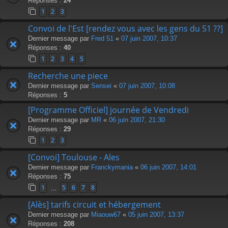
Réponses :
24
1
2
3
Convoi de l'Est [rendez vous avec les gens du 51 ??]
Dernier message par
Fred 51
«
07 juin 2007, 10:37
Réponses :
40
1
2
3
4
5
Recherche une piece
Dernier message par
Sensei
«
07 juin 2007, 10:08
Réponses :
5
[Programme Officiel] journée de Vendredi
Dernier message par
MR
«
06 juin 2007, 21:30
Réponses :
29
1
2
3
[Convoi] Toulouse - Ales
Dernier message par
Franckymania
«
06 juin 2007, 14:01
Réponses :
75
1
5
6
7
8
…
[Alès] tarifs circuit et hébergement
Dernier message par
Miaouw67
«
05 juin 2007, 13:37
Réponses :
208