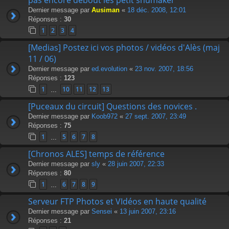
Dernier message par
Ausiman
«
18 déc. 2008, 12:01
Réponses :
30
1
2
3
4
[Medias] Postez ici vos photos / vidéos d'Alès (maj
11 / 06)
Dernier message par
ed.evolution
«
23 nov. 2007, 18:56
Réponses :
123
1
10
11
12
13
…
[Puceaux du circuit] Questions des novices .
Dernier message par
Koob972
«
27 sept. 2007, 23:49
Réponses :
75
1
5
6
7
8
…
[Chronos ALES] temps de référence
Dernier message par
sly
«
28 juin 2007, 22:33
Réponses :
80
1
6
7
8
9
…
Serveur FTP Photos et VIdéos en haute qualité
Dernier message par
Sensei
«
13 juin 2007, 23:16
Réponses :
21