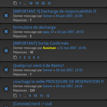
1
18
19
20
21
…
[IMPORTANT !!] Decharge de responsabilités !!!
Dernier message par
Sensei
«
04 juin 2007, 15:08
Réponses :
7
formulaire de decharge
Dernier message par
papy 13
«
02 juin 2007, 18:53
Réponses :
2
[IMPORTANT] Sortie Confirmée
Dernier message par
Ausiman
«
31 mai 2007, 10:45
Réponses :
42
1
2
3
4
5
Quelqu'un vient il de Reims?
Dernier message par
Sensei
«
29 mai 2007, 13:33
Réponses :
7
couchage la veille PROCEDURE DE RESERVATION !!!
Dernier message par
Sensei
«
26 mai 2007, 14:24
Réponses :
119
1
9
10
11
12
…
[Convoie] nord -> sud