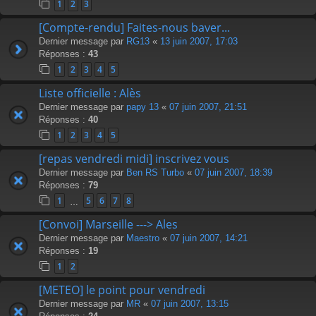
1
2
3
[Compte-rendu] Faites-nous baver...
Dernier message par
RG13
«
13 juin 2007, 17:03
Réponses :
43
1
2
3
4
5
Liste officielle : Alès
Dernier message par
papy 13
«
07 juin 2007, 21:51
Réponses :
40
1
2
3
4
5
[repas vendredi midi] inscrivez vous
Dernier message par
Ben RS Turbo
«
07 juin 2007, 18:39
Réponses :
79
1
5
6
7
8
…
[Convoi] Marseille ---> Ales
Dernier message par
Maestro
«
07 juin 2007, 14:21
Réponses :
19
1
2
[METEO] le point pour vendredi
Dernier message par
MR
«
07 juin 2007, 13:15