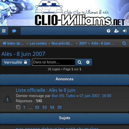
Index du forum
Les sorties
Nos précédentes sorties
2007
Alès - 8 Juin 2007
e
Alès - 8 Juin 2007
c
Rechercher
Recherche avancée
Verrouillé
h
26 sujets • Page
1
sur
1
e
Annonces
r
c
Liste officielle : Alès le 8 juin
Dernier message par
Ben RS Turbo
«
07 juin 2007, 19:00
h
Réponses :
540
e
1
52
53
54
55
…
r
Sujets
pas encore debout les petit shumaker