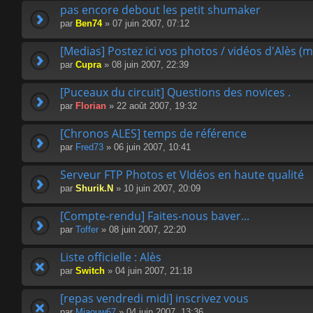
pas encore debout les petit shumaker
par
Ben74
» 07 juin 2007, 07:12
[Medias] Postez ici vos photos / vidéos d'Alès (ma
par
Cupra
» 08 juin 2007, 22:39
[Puceaux du circuit] Questions des novices .
par
Florian
» 22 août 2007, 19:32
[Chronos ALES] temps de référence
par
Fred73
» 06 juin 2007, 10:41
Serveur FTP Photos et VIdéos en haute qualité
par
Shurik.N
» 10 juin 2007, 20:09
[Compte-rendu] Faites-nous baver...
par
Toffer
» 08 juin 2007, 22:20
Liste officielle : Alès
par
Switch
» 04 juin 2007, 21:18
[repas vendredi midi] inscrivez vous
par
Miaouw67
» 04 juin 2007, 13:36