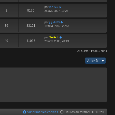
par
Iso SC
3
8176
25 avr. 2007, 19:25
par
jujudu33
39
33121
19 févr. 2007, 22:53
par
Switch
49
41036
29 nov. 2006, 20:13
26 sujets • Page
1
sur
1
Aller à
Supprimer les cookies
Heures au format
UTC+02:00