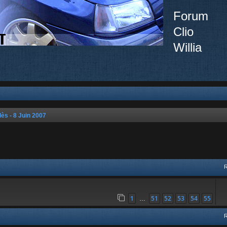
Forum
Clio
Willia
lès - 8 Juin 2007
ée
1
51
52
53
54
55
…