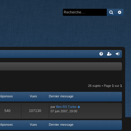
Recherch
Rech
26 sujets • Page
1
sur
1
Réponses
Vues
Dernier message
par
Ben RS Turbo
540
107130
07 juin 2007, 19:00
Réponses
Vues
Dernier message