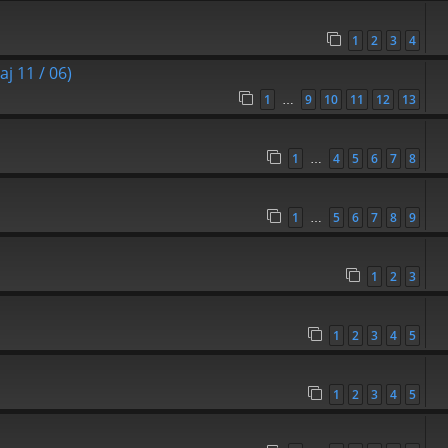
1
2
3
4
j 11 / 06)
1
9
10
11
12
13
…
1
4
5
6
7
8
…
1
5
6
7
8
9
…
1
2
3
1
2
3
4
5
1
2
3
4
5