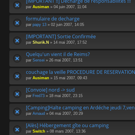
[IMPORTANT !!] Decharge de responsabilités !!!
par
Ausiman
» 04 juin 2007, 11:04
formulaire de decharge
par
papy 13
» 02 juin 2007, 14:05
[IMPORTANT] Sortie Confirmée
par
Shurik.N
» 14 mai 2007, 17:52
Quelqu'un vient il de Reims?
par
Sensei
» 26 mai 2007, 13:51
couchage la veille PROCEDURE DE RESERVATION 
par
Ausiman
» 15 mai 2007, 09:43
[Convoie] nord -> sud
par
Fred73
» 18 mai 2007, 23:15
[Camping]Halte camping en Ardéche jeudi 7,vend
par
Arnaud
» 04 mai 2007, 20:29
[Alès] Hébergement gîte ou camping
par
Switch
» 08 mars 2007, 13:36