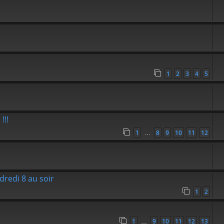
1
2
3
4
5
!!!
1
8
9
10
11
12
…
redi 8 au soir
1
2
1
9
10
11
12
13
…