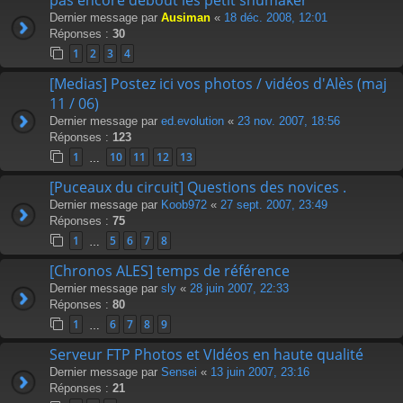
Dernier message par
Ausiman
«
18 déc. 2008, 12:01
Réponses :
30
1
2
3
4
[Medias] Postez ici vos photos / vidéos d'Alès (maj
11 / 06)
Dernier message par
ed.evolution
«
23 nov. 2007, 18:56
Réponses :
123
1
10
11
12
13
…
[Puceaux du circuit] Questions des novices .
Dernier message par
Koob972
«
27 sept. 2007, 23:49
Réponses :
75
1
5
6
7
8
…
[Chronos ALES] temps de référence
Dernier message par
sly
«
28 juin 2007, 22:33
Réponses :
80
1
6
7
8
9
…
Serveur FTP Photos et VIdéos en haute qualité
Dernier message par
Sensei
«
13 juin 2007, 23:16
Réponses :
21