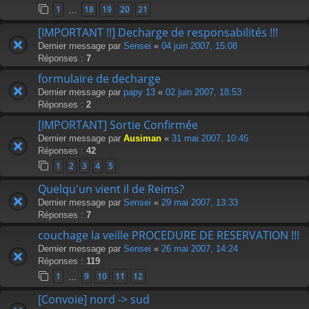
1
18
19
20
21
…
[IMPORTANT !!] Decharge de responsabilités !!!
Dernier message par
Sensei
«
04 juin 2007, 15:08
Réponses :
7
formulaire de decharge
Dernier message par
papy 13
«
02 juin 2007, 18:53
Réponses :
2
[IMPORTANT] Sortie Confirmée
Dernier message par
Ausiman
«
31 mai 2007, 10:45
Réponses :
42
1
2
3
4
5
Quelqu'un vient il de Reims?
Dernier message par
Sensei
«
29 mai 2007, 13:33
Réponses :
7
couchage la veille PROCEDURE DE RESERVATION !!!
Dernier message par
Sensei
«
26 mai 2007, 14:24
Réponses :
119
1
9
10
11
12
…
[Convoie] nord -> sud