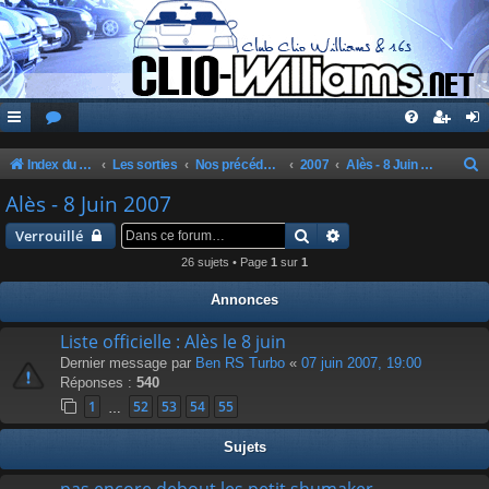
Index du forum
Les sorties
Nos précédentes sorties
2007
Alès - 8 Juin 2007
e
Alès - 8 Juin 2007
c
Rechercher
Recherche avancée
Verrouillé
h
26 sujets • Page
1
sur
1
e
Annonces
r
c
Liste officielle : Alès le 8 juin
Dernier message par
Ben RS Turbo
«
07 juin 2007, 19:00
h
Réponses :
540
e
1
52
53
54
55
…
r
Sujets
pas encore debout les petit shumaker