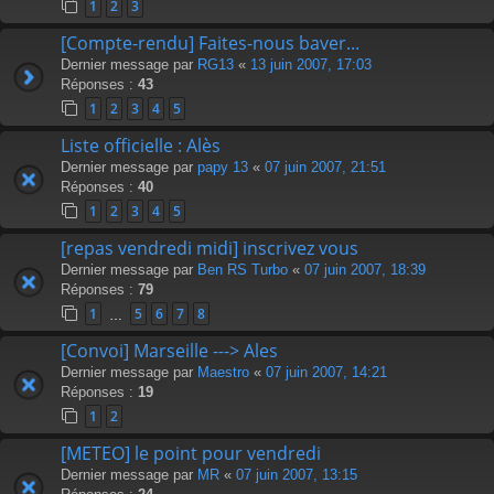
1
2
3
[Compte-rendu] Faites-nous baver...
Dernier message par
RG13
«
13 juin 2007, 17:03
Réponses :
43
1
2
3
4
5
Liste officielle : Alès
Dernier message par
papy 13
«
07 juin 2007, 21:51
Réponses :
40
1
2
3
4
5
[repas vendredi midi] inscrivez vous
Dernier message par
Ben RS Turbo
«
07 juin 2007, 18:39
Réponses :
79
1
5
6
7
8
…
[Convoi] Marseille ---> Ales
Dernier message par
Maestro
«
07 juin 2007, 14:21
Réponses :
19
1
2
[METEO] le point pour vendredi
Dernier message par
MR
«
07 juin 2007, 13:15