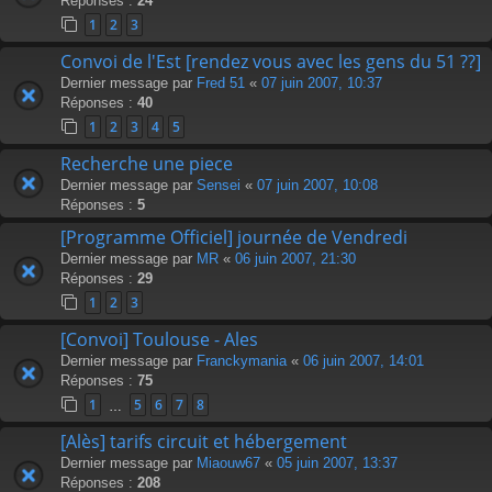
Réponses :
24
1
2
3
Convoi de l'Est [rendez vous avec les gens du 51 ??]
Dernier message par
Fred 51
«
07 juin 2007, 10:37
Réponses :
40
1
2
3
4
5
Recherche une piece
Dernier message par
Sensei
«
07 juin 2007, 10:08
Réponses :
5
[Programme Officiel] journée de Vendredi
Dernier message par
MR
«
06 juin 2007, 21:30
Réponses :
29
1
2
3
[Convoi] Toulouse - Ales
Dernier message par
Franckymania
«
06 juin 2007, 14:01
Réponses :
75
1
5
6
7
8
…
[Alès] tarifs circuit et hébergement
Dernier message par
Miaouw67
«
05 juin 2007, 13:37
Réponses :
208