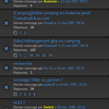
Dernier message par
Ausiman
«
21 mai 2007, 09:57
Réponses :
4
[Camping]Halte camping en Ardéche jeudi
7,vendredi 8 au soir
Dernier message par
Arnaud
«
17 mai 2007, 09:26
Réponses :
18
1
2
[Alès] Hébergement gîte ou camping
Dernier message par
Miaouw67
«
15 mai 2007, 08:44
Réponses :
120
1
10
11
12
13
…
recherche
Dernier message par
Iso SC
«
25 avr. 2007, 19:25
Réponses :
3
Sondage: Filles ou garçon ?
Dernier message par
jujudu33
«
19 févr. 2007, 22:53
Réponses :
39
1
2
3
4
ALES ?
Dernier message par
Switch
«
29 nov. 2006, 20:13