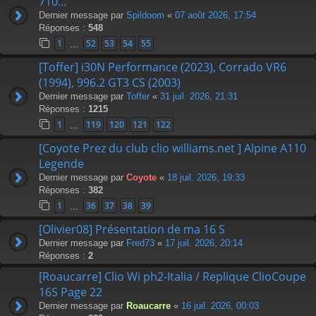
710...
Dernier message par
Spildoom
«
07 août 2026, 17:54
Réponses :
548
1
52
53
54
55
…
[Toffer] i30N Performance (2023), Corrado VR6
(1994), 996.2 GT3 CS (2003)
Dernier message par
Toffer
«
31 juil. 2026, 21:31
Réponses :
1215
1
119
120
121
122
…
[Coyote Prez du club clio williams.net ] Alpine A110
Legende
Dernier message par
Coyote
«
18 juil. 2026, 19:33
Réponses :
382
1
36
37
38
39
…
[Olivier08] Présentation de ma 16 S
Dernier message par
Fred73
«
17 juil. 2026, 20:14
Réponses :
2
[Roaucarre] Clio Wi ph2-Italia / Replique ClioCoupe
16S Page 22
Dernier message par
Roaucarre
«
16 juil. 2026, 00:03