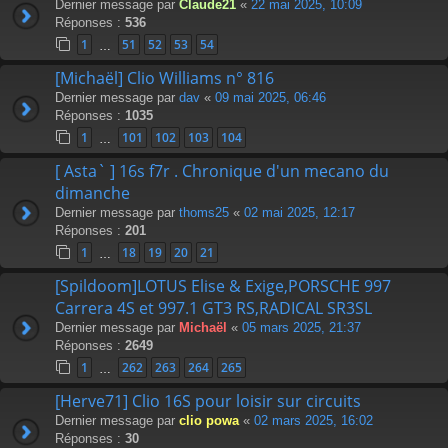
Dernier message par
Claude21
«
22 mai 2025, 10:09
Réponses :
536
1
51
52
53
54
…
[Michaël] Clio Williams n° 816
Dernier message par
dav
«
09 mai 2025, 06:46
Réponses :
1035
1
101
102
103
104
…
[ Asta` ] 16s f7r . Chronique d'un mecano du
dimanche
Dernier message par
thoms25
«
02 mai 2025, 12:17
Réponses :
201
1
18
19
20
21
…
[Spildoom]LOTUS Elise & Exige,PORSCHE 997
Carrera 4S et 997.1 GT3 RS,RADICAL SR3SL
Dernier message par
Michaël
«
05 mars 2025, 21:37
Réponses :
2649
1
262
263
264
265
…
[Herve71] Clio 16S pour loisir sur circuits
Dernier message par
clio powa
«
02 mars 2025, 16:02
Réponses :
30