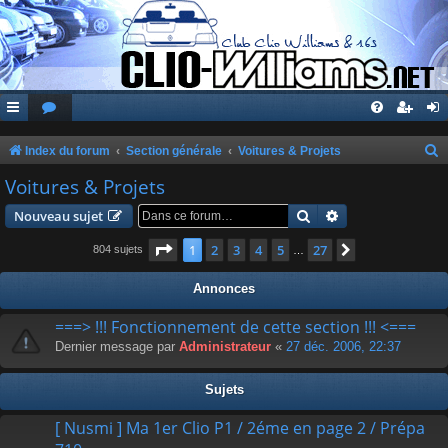
Index du forum
Section générale
Voitures & Projets
e
Voitures & Projets
c
Rechercher
Recherche avanc
Nouveau sujet
h
Page
1
sur
27
1
2
3
4
5
27
Suivante
804 sujets
…
e
r
Annonces
c
===> !!! Fonctionnement de cette section !!! <===
h
Dernier message par
Administrateur
«
27 déc. 2006, 22:37
e
r
Sujets
[ Nusmi ] Ma 1er Clio P1 / 2éme en page 2 / Prépa