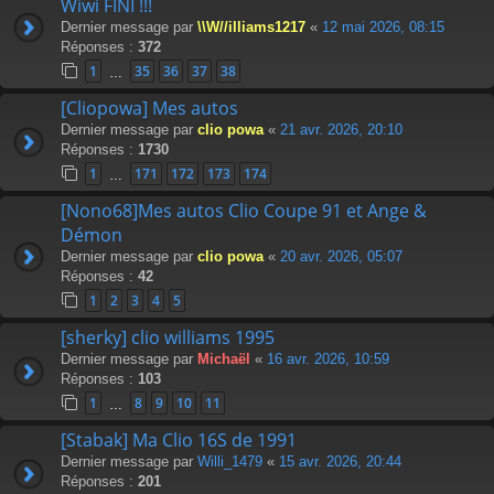
Wiwi FINI !!!
Dernier message par
\\W//illiams1217
«
12 mai 2026, 08:15
Réponses :
372
1
35
36
37
38
…
[Cliopowa] Mes autos
Dernier message par
clio powa
«
21 avr. 2026, 20:10
Réponses :
1730
1
171
172
173
174
…
[Nono68]Mes autos Clio Coupe 91 et Ange &
Démon
Dernier message par
clio powa
«
20 avr. 2026, 05:07
Réponses :
42
1
2
3
4
5
[sherky] clio williams 1995
Dernier message par
Michaël
«
16 avr. 2026, 10:59
Réponses :
103
1
8
9
10
11
…
[Stabak] Ma Clio 16S de 1991
Dernier message par
Willi_1479
«
15 avr. 2026, 20:44
Réponses :
201