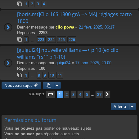
1
2
3
4
[boris.rst]Clio 16S 1800 grA --> MAJ réglages carto
1800
Dernier message par
clio powa
«
21 févr. 2025, 06:17
Réponses :
2253
1
223
224
225
226
…
[guigui24] nouvelle williams —> p.10 (ex clio
williams "rs1" p.1-10)
Dernier message par
guigui24
«
17 janv. 2025, 20:00
Réponses :
100
1
8
9
10
11
…
Nouveau sujet
Page
1
sur
27
1
2
3
4
5
27
Suivante
804 sujets
…
Aller à
Permissions du forum
Vous
ne pouvez pas
poster de nouveaux sujets
Vous
ne pouvez pas
répondre aux sujets