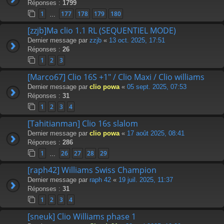
Réponses :
1799
1
177
178
179
180
…
[zzjb]Ma clio 1.1 RL (SEQUENTIEL MODE)
Dernier message par
zzjb
«
13 oct. 2025, 17:51
Réponses :
26
1
2
3
[Marco67] Clio 16S +1" / Clio Maxi / Clio williams
Dernier message par
clio powa
«
05 sept. 2025, 07:53
Réponses :
31
1
2
3
4
[Tahitianman] Clio 16s slalom
Dernier message par
clio powa
«
17 août 2025, 08:41
Réponses :
286
1
26
27
28
29
…
[raph42] Williams Swiss Champion
Dernier message par
raph 42
«
19 juil. 2025, 11:37
Réponses :
31
1
2
3
4
[sneuk] Clio Williams phase 1