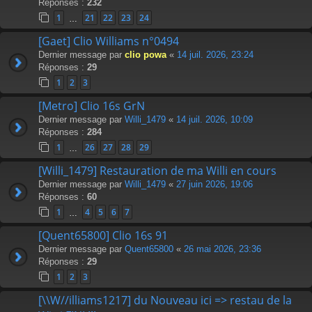
Réponses :
232
1
21
22
23
24
…
[Gaet] Clio Williams n°0494
Dernier message par
clio powa
«
14 juil. 2026, 23:24
Réponses :
29
1
2
3
[Metro] Clio 16s GrN
Dernier message par
Willi_1479
«
14 juil. 2026, 10:09
Réponses :
284
1
26
27
28
29
…
[Willi_1479] Restauration de ma Willi en cours
Dernier message par
Willi_1479
«
27 juin 2026, 19:06
Réponses :
60
1
4
5
6
7
…
[Quent65800] Clio 16s 91
Dernier message par
Quent65800
«
26 mai 2026, 23:36
Réponses :
29
1
2
3
[\\W//illiams1217] du Nouveau ici => restau de la