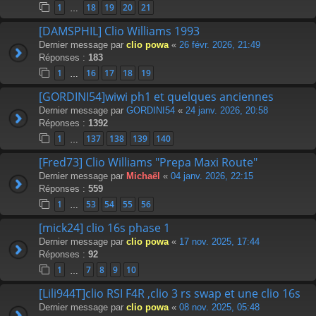
1
18
19
20
21
…
[DAMSPHIL] Clio Williams 1993
Dernier message par
clio powa
«
26 févr. 2026, 21:49
Réponses :
183
1
16
17
18
19
…
[GORDINI54]wiwi ph1 et quelques anciennes
Dernier message par
GORDINI54
«
24 janv. 2026, 20:58
Réponses :
1392
1
137
138
139
140
…
[Fred73] Clio Williams "Prepa Maxi Route"
Dernier message par
Michaël
«
04 janv. 2026, 22:15
Réponses :
559
1
53
54
55
56
…
[mick24] clio 16s phase 1
Dernier message par
clio powa
«
17 nov. 2025, 17:44
Réponses :
92
1
7
8
9
10
…
[Lili944T]clio RSI F4R ,clio 3 rs swap et une clio 16s
Dernier message par
clio powa
«
08 nov. 2025, 05:48