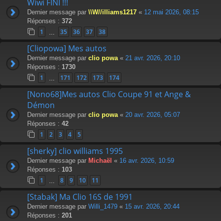
Wiwi FINI !!!
Dernier message par
\\W//illiams1217
«
12 mai 2026, 08:15
Réponses :
372
1
35
36
37
38
…
[Cliopowa] Mes autos
Dernier message par
clio powa
«
21 avr. 2026, 20:10
Réponses :
1730
1
171
172
173
174
…
[Nono68]Mes autos Clio Coupe 91 et Ange &
Démon
Dernier message par
clio powa
«
20 avr. 2026, 05:07
Réponses :
42
1
2
3
4
5
[sherky] clio williams 1995
Dernier message par
Michaël
«
16 avr. 2026, 10:59
Réponses :
103
1
8
9
10
11
…
[Stabak] Ma Clio 16S de 1991
Dernier message par
Willi_1479
«
15 avr. 2026, 20:44
Réponses :
201