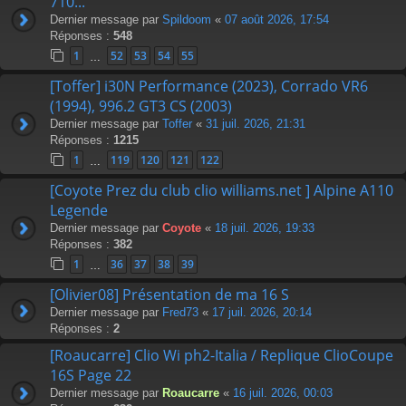
710...
Dernier message par
Spildoom
«
07 août 2026, 17:54
Réponses :
548
1
52
53
54
55
…
[Toffer] i30N Performance (2023), Corrado VR6
(1994), 996.2 GT3 CS (2003)
Dernier message par
Toffer
«
31 juil. 2026, 21:31
Réponses :
1215
1
119
120
121
122
…
[Coyote Prez du club clio williams.net ] Alpine A110
Legende
Dernier message par
Coyote
«
18 juil. 2026, 19:33
Réponses :
382
1
36
37
38
39
…
[Olivier08] Présentation de ma 16 S
Dernier message par
Fred73
«
17 juil. 2026, 20:14
Réponses :
2
[Roaucarre] Clio Wi ph2-Italia / Replique ClioCoupe
16S Page 22
Dernier message par
Roaucarre
«
16 juil. 2026, 00:03