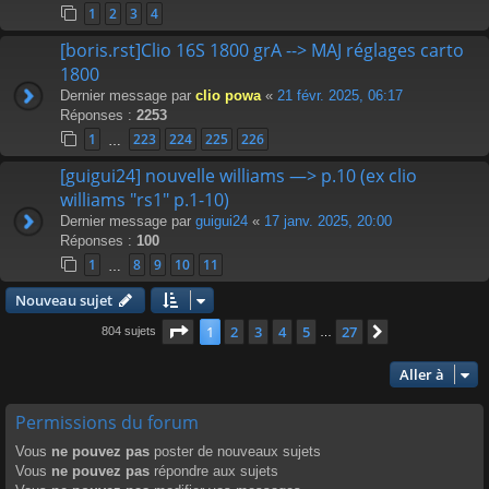
1
2
3
4
[boris.rst]Clio 16S 1800 grA --> MAJ réglages carto
1800
Dernier message par
clio powa
«
21 févr. 2025, 06:17
Réponses :
2253
1
223
224
225
226
…
[guigui24] nouvelle williams —> p.10 (ex clio
williams "rs1" p.1-10)
Dernier message par
guigui24
«
17 janv. 2025, 20:00
Réponses :
100
1
8
9
10
11
…
Nouveau sujet
Page
1
sur
27
1
2
3
4
5
27
Suivante
804 sujets
…
Aller à
Permissions du forum
Vous
ne pouvez pas
poster de nouveaux sujets
Vous
ne pouvez pas
répondre aux sujets