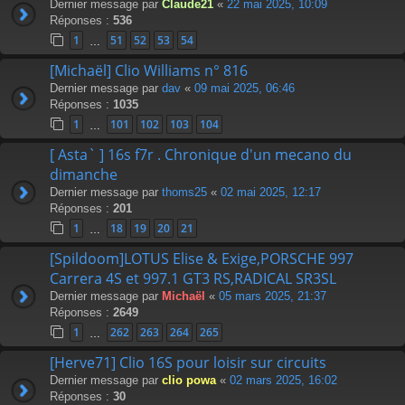
Dernier message par
Claude21
«
22 mai 2025, 10:09
Réponses :
536
1
51
52
53
54
…
[Michaël] Clio Williams n° 816
Dernier message par
dav
«
09 mai 2025, 06:46
Réponses :
1035
1
101
102
103
104
…
[ Asta` ] 16s f7r . Chronique d'un mecano du
dimanche
Dernier message par
thoms25
«
02 mai 2025, 12:17
Réponses :
201
1
18
19
20
21
…
[Spildoom]LOTUS Elise & Exige,PORSCHE 997
Carrera 4S et 997.1 GT3 RS,RADICAL SR3SL
Dernier message par
Michaël
«
05 mars 2025, 21:37
Réponses :
2649
1
262
263
264
265
…
[Herve71] Clio 16S pour loisir sur circuits
Dernier message par
clio powa
«
02 mars 2025, 16:02
Réponses :
30