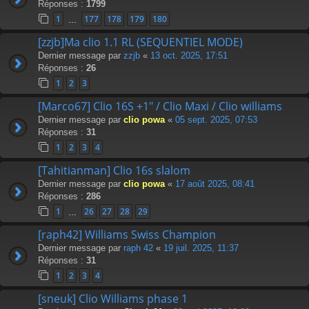
Réponses :
1799
1
177
178
179
180
…
[zzjb]Ma clio 1.1 RL (SEQUENTIEL MODE)
Dernier message par
zzjb
«
13 oct. 2025, 17:51
Réponses :
26
1
2
3
[Marco67] Clio 16S +1" / Clio Maxi / Clio williams
Dernier message par
clio powa
«
05 sept. 2025, 07:53
Réponses :
31
1
2
3
4
[Tahitianman] Clio 16s slalom
Dernier message par
clio powa
«
17 août 2025, 08:41
Réponses :
286
1
26
27
28
29
…
[raph42] Williams Swiss Champion
Dernier message par
raph 42
«
19 juil. 2025, 11:37
Réponses :
31
1
2
3
4
[sneuk] Clio Williams phase 1