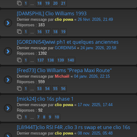
1
18
19
20
21
…
[DAMSPHIL] Clio Williams 1993
Dernier message par
clio powa
«
26 févr. 2026, 21:49
Réponses :
183
1
16
17
18
19
…
[GORDINI54]wiwi ph1 et quelques anciennes
Dernier message par
GORDINI54
«
24 janv. 2026, 20:58
Réponses :
1392
1
137
138
139
140
…
[Fred73] Clio Williams "Prepa Maxi Route"
Dernier message par
Michaël
«
04 janv. 2026, 22:15
Réponses :
559
1
53
54
55
56
…
[mick24] clio 16s phase 1
Dernier message par
clio powa
«
17 nov. 2025, 17:44
Réponses :
92
1
7
8
9
10
…
[Lili944T]clio RSI F4R ,clio 3 rs swap et une clio 16s
Dernier message par
clio powa
«
08 nov. 2025, 05:48