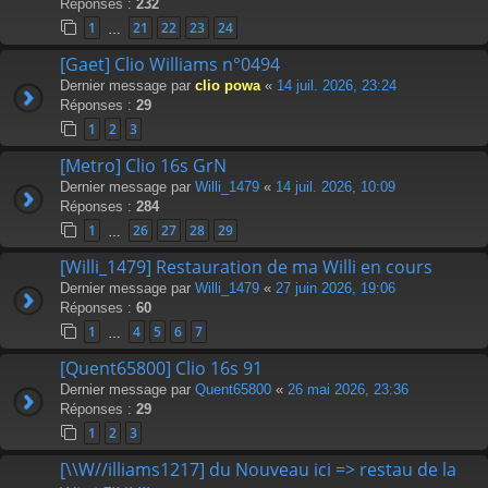
Réponses :
232
1
21
22
23
24
…
[Gaet] Clio Williams n°0494
Dernier message par
clio powa
«
14 juil. 2026, 23:24
Réponses :
29
1
2
3
[Metro] Clio 16s GrN
Dernier message par
Willi_1479
«
14 juil. 2026, 10:09
Réponses :
284
1
26
27
28
29
…
[Willi_1479] Restauration de ma Willi en cours
Dernier message par
Willi_1479
«
27 juin 2026, 19:06
Réponses :
60
1
4
5
6
7
…
[Quent65800] Clio 16s 91
Dernier message par
Quent65800
«
26 mai 2026, 23:36
Réponses :
29
1
2
3
[\\W//illiams1217] du Nouveau ici => restau de la