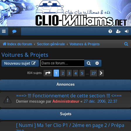
Index du forum
Section générale
Voitures & Projets
e
Voitures & Projets
c
Rechercher
Recherche avanc
Nouveau sujet
h
Page
1
sur
27
1
2
3
4
5
27
Suivante
804 sujets
…
e
r
Annonces
c
===> !!! Fonctionnement de cette section !!! <===
h
Dernier message par
Administrateur
«
27 déc. 2006, 22:37
e
r
Sujets
[ Nusmi ] Ma 1er Clio P1 / 2éme en page 2 / Prépa