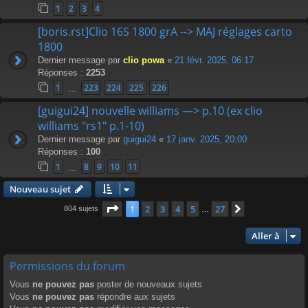
1
2
3
4
[boris.rst]Clio 16S 1800 grA --> MAJ réglages carto
1800
Dernier message par
clio powa
«
21 févr. 2025, 06:17
Réponses :
2253
1
223
224
225
226
…
[guigui24] nouvelle williams —> p.10 (ex clio
williams "rs1" p.1-10)
Dernier message par
guigui24
«
17 janv. 2025, 20:00
Réponses :
100
1
8
9
10
11
…
Nouveau sujet
Page
1
sur
27
1
2
3
4
5
27
Suivante
804 sujets
…
Aller à
Permissions du forum
Vous
ne pouvez pas
poster de nouveaux sujets
Vous
ne pouvez pas
répondre aux sujets