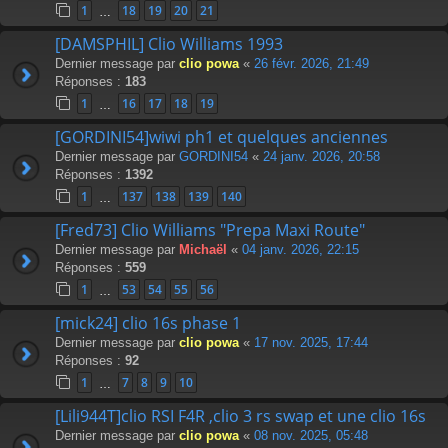
1
18
19
20
21
…
[DAMSPHIL] Clio Williams 1993
Dernier message par
clio powa
«
26 févr. 2026, 21:49
Réponses :
183
1
16
17
18
19
…
[GORDINI54]wiwi ph1 et quelques anciennes
Dernier message par
GORDINI54
«
24 janv. 2026, 20:58
Réponses :
1392
1
137
138
139
140
…
[Fred73] Clio Williams "Prepa Maxi Route"
Dernier message par
Michaël
«
04 janv. 2026, 22:15
Réponses :
559
1
53
54
55
56
…
[mick24] clio 16s phase 1
Dernier message par
clio powa
«
17 nov. 2025, 17:44
Réponses :
92
1
7
8
9
10
…
[Lili944T]clio RSI F4R ,clio 3 rs swap et une clio 16s
Dernier message par
clio powa
«
08 nov. 2025, 05:48