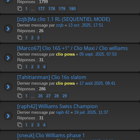
Réponses :
1799
1
177
178
179
180
…
[zzjb]Ma clio 1.1 RL (SEQUENTIEL MODE)
Dernier message par
zzjb
«
13 oct. 2025, 17:51
Réponses :
26
1
2
3
[Marco67] Clio 16S +1" / Clio Maxi / Clio williams
Dernier message par
clio powa
«
05 sept. 2025, 07:53
Réponses :
31
1
2
3
4
[Tahitianman] Clio 16s slalom
Dernier message par
clio powa
«
17 août 2025, 08:41
Réponses :
286
1
26
27
28
29
…
[raph42] Williams Swiss Champion
Dernier message par
raph 42
«
19 juil. 2025, 11:37
Réponses :
31
1
2
3
4
[sneuk] Clio Williams phase 1