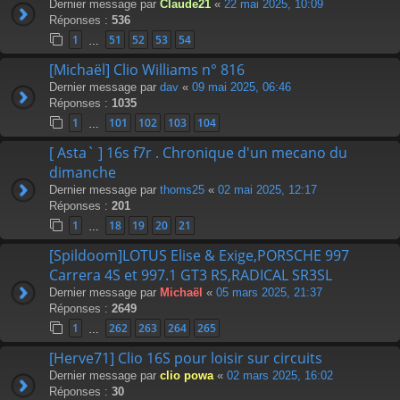
Dernier message par
Claude21
«
22 mai 2025, 10:09
Réponses :
536
1
51
52
53
54
…
[Michaël] Clio Williams n° 816
Dernier message par
dav
«
09 mai 2025, 06:46
Réponses :
1035
1
101
102
103
104
…
[ Asta` ] 16s f7r . Chronique d'un mecano du
dimanche
Dernier message par
thoms25
«
02 mai 2025, 12:17
Réponses :
201
1
18
19
20
21
…
[Spildoom]LOTUS Elise & Exige,PORSCHE 997
Carrera 4S et 997.1 GT3 RS,RADICAL SR3SL
Dernier message par
Michaël
«
05 mars 2025, 21:37
Réponses :
2649
1
262
263
264
265
…
[Herve71] Clio 16S pour loisir sur circuits
Dernier message par
clio powa
«
02 mars 2025, 16:02
Réponses :
30