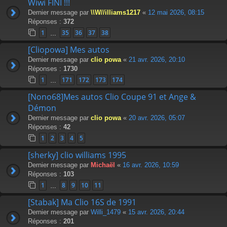
Wiwi FINI !!!
Dernier message par
\\W//illiams1217
«
12 mai 2026, 08:15
Réponses :
372
1
35
36
37
38
…
[Cliopowa] Mes autos
Dernier message par
clio powa
«
21 avr. 2026, 20:10
Réponses :
1730
1
171
172
173
174
…
[Nono68]Mes autos Clio Coupe 91 et Ange &
Démon
Dernier message par
clio powa
«
20 avr. 2026, 05:07
Réponses :
42
1
2
3
4
5
[sherky] clio williams 1995
Dernier message par
Michaël
«
16 avr. 2026, 10:59
Réponses :
103
1
8
9
10
11
…
[Stabak] Ma Clio 16S de 1991
Dernier message par
Willi_1479
«
15 avr. 2026, 20:44
Réponses :
201