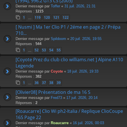
(1994), 996.2 GT3 CS (2003)
Dernier message par
Toffer
«
31 juil. 2026, 21:31
Réponses :
1215
1
119
120
121
122
…
[ Nusmi ] Ma 1er Clio P1 / 2éme en page 2 / Prépa
710...
Dernier message par
Spildoom
«
20 juil. 2026, 19:55
Réponses :
544
1
52
53
54
55
…
[Coyote Prez du club clio williams.net ] Alpine A110
Legende
Dernier message par
Coyote
«
18 juil. 2026, 19:33
Réponses :
382
1
36
37
38
39
…
[Olivier08] Présentation de ma 16 S
Dernier message par
Fred73
«
17 juil. 2026, 20:14
Réponses :
2
[Roaucarre] Clio Wi ph2-Italia / Replique ClioCoupe
16S Page 22
Dernier message par
Roaucarre
«
16 juil. 2026, 00:03