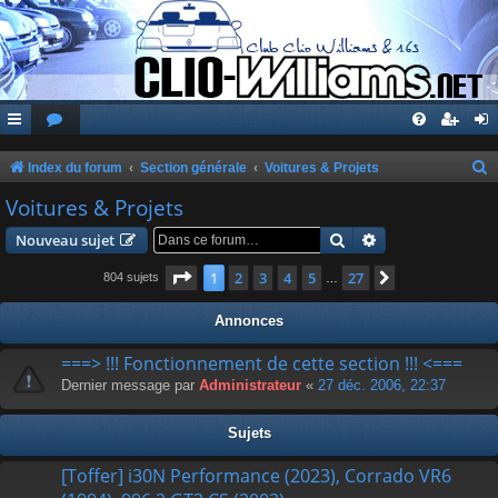
Index du forum
Section générale
Voitures & Projets
e
Voitures & Projets
c
Rechercher
Recherche avanc
Nouveau sujet
h
Page
1
sur
27
1
2
3
4
5
27
Suivante
804 sujets
…
e
r
Annonces
c
===> !!! Fonctionnement de cette section !!! <===
h
Dernier message par
Administrateur
«
27 déc. 2006, 22:37
e
r
Sujets
[Toffer] i30N Performance (2023), Corrado VR6