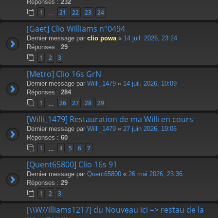
Réponses :
232
1
21
22
23
24
…
[Gaet] Clio Williams n°0494
Dernier message par
clio powa
«
14 juil. 2026, 23:24
Réponses :
29
1
2
3
[Metro] Clio 16s GrN
Dernier message par
Willi_1479
«
14 juil. 2026, 10:09
Réponses :
284
1
26
27
28
29
…
[Willi_1479] Restauration de ma Willi en cours
Dernier message par
Willi_1479
«
27 juin 2026, 19:06
Réponses :
60
1
4
5
6
7
…
[Quent65800] Clio 16s 91
Dernier message par
Quent65800
«
26 mai 2026, 23:36
Réponses :
29
1
2
3
[\\W//illiams1217] du Nouveau ici => restau de la