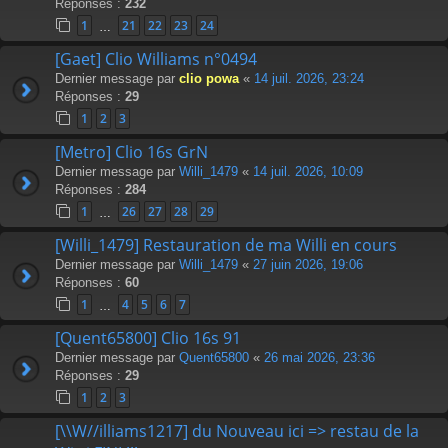
Réponses :
232
1
21
22
23
24
…
[Gaet] Clio Williams n°0494
Dernier message par
clio powa
«
14 juil. 2026, 23:24
Réponses :
29
1
2
3
[Metro] Clio 16s GrN
Dernier message par
Willi_1479
«
14 juil. 2026, 10:09
Réponses :
284
1
26
27
28
29
…
[Willi_1479] Restauration de ma Willi en cours
Dernier message par
Willi_1479
«
27 juin 2026, 19:06
Réponses :
60
1
4
5
6
7
…
[Quent65800] Clio 16s 91
Dernier message par
Quent65800
«
26 mai 2026, 23:36
Réponses :
29
1
2
3
[\\W//illiams1217] du Nouveau ici => restau de la