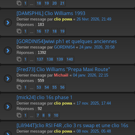
1
18
19
20
21
…
[DAMSPHIL] Clio Williams 1993
Dernier message par
clio powa
«
26 févr. 2026, 21:49
Réponses :
183
1
16
17
18
19
…
[GORDINI54]wiwi ph1 et quelques anciennes
Dernier message par
GORDINI54
«
24 janv. 2026, 20:58
Réponses :
1392
1
137
138
139
140
…
[Fred73] Clio Williams "Prepa Maxi Route"
Dernier message par
Michaël
«
04 janv. 2026, 22:15
Réponses :
559
1
53
54
55
56
…
[mick24] clio 16s phase 1
Dernier message par
clio powa
«
17 nov. 2025, 17:44
Réponses :
92
1
7
8
9
10
…
[Lili944T]clio RSI F4R ,clio 3 rs swap et une clio 16s
Dernier message par
clio powa
«
08 nov. 2025, 05:48