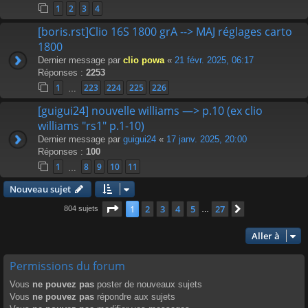
1
2
3
4
[boris.rst]Clio 16S 1800 grA --> MAJ réglages carto
1800
Dernier message par
clio powa
«
21 févr. 2025, 06:17
Réponses :
2253
1
223
224
225
226
…
[guigui24] nouvelle williams —> p.10 (ex clio
williams "rs1" p.1-10)
Dernier message par
guigui24
«
17 janv. 2025, 20:00
Réponses :
100
1
8
9
10
11
…
Nouveau sujet
Page
1
sur
27
1
2
3
4
5
27
Suivante
804 sujets
…
Aller à
Permissions du forum
Vous
ne pouvez pas
poster de nouveaux sujets
Vous
ne pouvez pas
répondre aux sujets