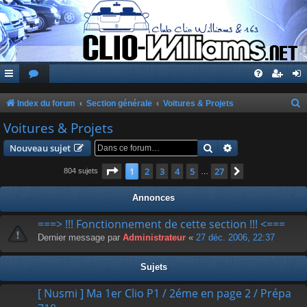
Index du forum
Section générale
Voitures & Projets
e
Voitures & Projets
c
Rechercher
Recherche avanc
Nouveau sujet
h
Page
1
sur
27
1
2
3
4
5
27
Suivante
804 sujets
…
e
r
Annonces
c
===> !!! Fonctionnement de cette section !!! <===
h
Dernier message par
Administrateur
«
27 déc. 2006, 22:37
e
r
Sujets
[ Nusmi ] Ma 1er Clio P1 / 2éme en page 2 / Prépa