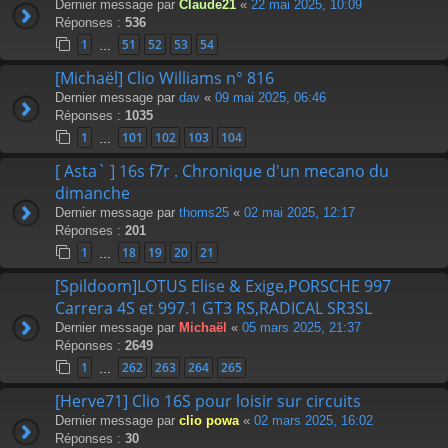
Dernier message par
Claude21
«
22 mai 2025, 10:09
Réponses :
536
1
51
52
53
54
…
[Michaël] Clio Williams n° 816
Dernier message par
dav
«
09 mai 2025, 06:46
Réponses :
1035
1
101
102
103
104
…
[ Asta` ] 16s f7r . Chronique d'un mecano du
dimanche
Dernier message par
thoms25
«
02 mai 2025, 12:17
Réponses :
201
1
18
19
20
21
…
[Spildoom]LOTUS Elise & Exige,PORSCHE 997
Carrera 4S et 997.1 GT3 RS,RADICAL SR3SL
Dernier message par
Michaël
«
05 mars 2025, 21:37
Réponses :
2649
1
262
263
264
265
…
[Herve71] Clio 16S pour loisir sur circuits
Dernier message par
clio powa
«
02 mars 2025, 16:02
Réponses :
30