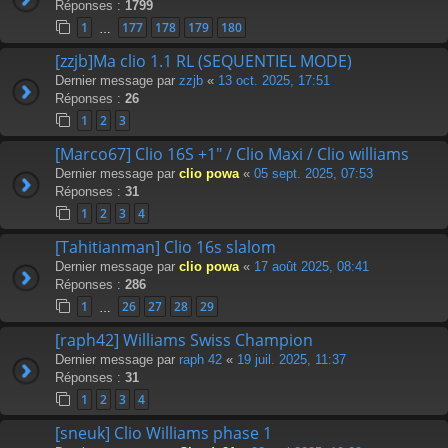
Réponses :
1799
1
177
178
179
180
…
[zzjb]Ma clio 1.1 RL (SEQUENTIEL MODE)
Dernier message par
zzjb
«
13 oct. 2025, 17:51
Réponses :
26
1
2
3
[Marco67] Clio 16S +1" / Clio Maxi / Clio williams
Dernier message par
clio powa
«
05 sept. 2025, 07:53
Réponses :
31
1
2
3
4
[Tahitianman] Clio 16s slalom
Dernier message par
clio powa
«
17 août 2025, 08:41
Réponses :
286
1
26
27
28
29
…
[raph42] Williams Swiss Champion
Dernier message par
raph 42
«
19 juil. 2025, 11:37
Réponses :
31
1
2
3
4
[sneuk] Clio Williams phase 1