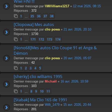
Wiwi FINI !!!
Dernier message par
\\W//illiams1217
«
12 mai 2026, 08:15
Réponses :
372
1
35
36
37
38
…
[Cliopowa] Mes autos
Dernier message par
clio powa
«
21 avr. 2026, 20:10
Réponses :
1730
1
171
172
173
174
…
[Nono68]Mes autos Clio Coupe 91 et Ange &
Démon
Dernier message par
clio powa
«
20 avr. 2026, 05:07
Réponses :
42
1
2
3
4
5
[sherky] clio williams 1995
Dernier message par
Michaël
«
16 avr. 2026, 10:59
Réponses :
103
1
8
9
10
11
…
[Stabak] Ma Clio 16S de 1991
Dernier message par
Willi_1479
«
15 avr. 2026, 20:44
Réponses :
201