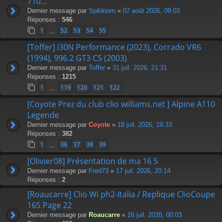
710...
Dernier message par
Spildoom
«
07 août 2026, 09:03
Réponses :
546
1
52
53
54
55
…
[Toffer] i30N Performance (2023), Corrado VR6
(1994), 996.2 GT3 CS (2003)
Dernier message par
Toffer
«
31 juil. 2026, 21:31
Réponses :
1215
1
119
120
121
122
…
[Coyote Prez du club clio williams.net ] Alpine A110
Legende
Dernier message par
Coyote
«
18 juil. 2026, 19:33
Réponses :
382
1
36
37
38
39
…
[Olivier08] Présentation de ma 16 S
Dernier message par
Fred73
«
17 juil. 2026, 20:14
Réponses :
2
[Roaucarre] Clio Wi ph2-Italia / Replique ClioCoupe
16S Page 22
Dernier message par
Roaucarre
«
16 juil. 2026, 00:03