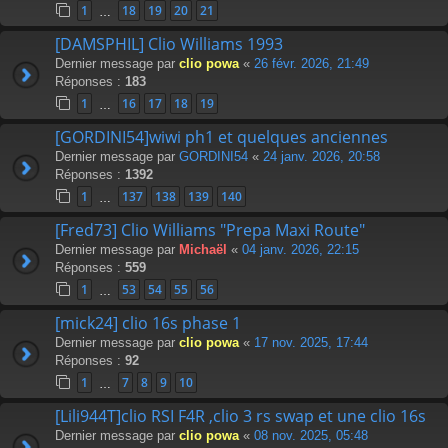
1
18
19
20
21
…
[DAMSPHIL] Clio Williams 1993
Dernier message par
clio powa
«
26 févr. 2026, 21:49
Réponses :
183
1
16
17
18
19
…
[GORDINI54]wiwi ph1 et quelques anciennes
Dernier message par
GORDINI54
«
24 janv. 2026, 20:58
Réponses :
1392
1
137
138
139
140
…
[Fred73] Clio Williams "Prepa Maxi Route"
Dernier message par
Michaël
«
04 janv. 2026, 22:15
Réponses :
559
1
53
54
55
56
…
[mick24] clio 16s phase 1
Dernier message par
clio powa
«
17 nov. 2025, 17:44
Réponses :
92
1
7
8
9
10
…
[Lili944T]clio RSI F4R ,clio 3 rs swap et une clio 16s
Dernier message par
clio powa
«
08 nov. 2025, 05:48