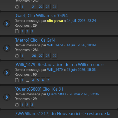
Réponses :
232
1
21
22
23
24
…
[Gaet] Clio Williams n°0494
Dernier message par
clio powa
«
14 juil. 2026, 23:24
Réponses :
29
1
2
3
[Metro] Clio 16s GrN
Dernier message par
Willi_1479
«
14 juil. 2026, 10:09
Réponses :
284
1
26
27
28
29
…
[Willi_1479] Restauration de ma Willi en cours
Dernier message par
Willi_1479
«
27 juin 2026, 19:06
Réponses :
60
1
4
5
6
7
…
[Quent65800] Clio 16s 91
Dernier message par
Quent65800
«
26 mai 2026, 23:36
Réponses :
29
1
2
3
[\\W//illiams1217] du Nouveau ici => restau de la