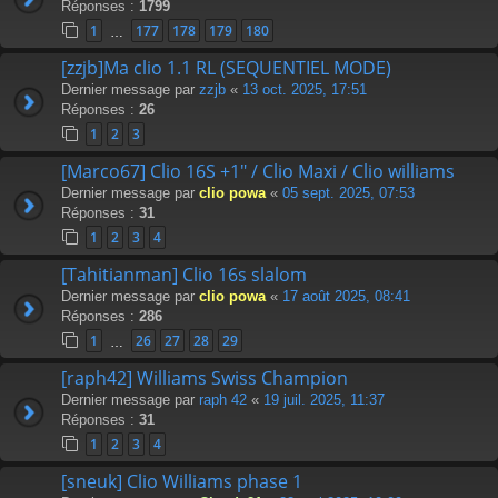
Réponses :
1799
1
177
178
179
180
…
[zzjb]Ma clio 1.1 RL (SEQUENTIEL MODE)
Dernier message par
zzjb
«
13 oct. 2025, 17:51
Réponses :
26
1
2
3
[Marco67] Clio 16S +1" / Clio Maxi / Clio williams
Dernier message par
clio powa
«
05 sept. 2025, 07:53
Réponses :
31
1
2
3
4
[Tahitianman] Clio 16s slalom
Dernier message par
clio powa
«
17 août 2025, 08:41
Réponses :
286
1
26
27
28
29
…
[raph42] Williams Swiss Champion
Dernier message par
raph 42
«
19 juil. 2025, 11:37
Réponses :
31
1
2
3
4
[sneuk] Clio Williams phase 1