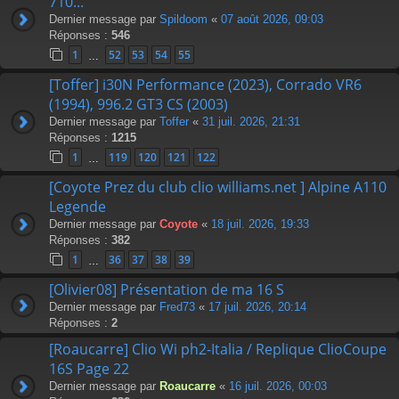
710...
Dernier message par
Spildoom
«
07 août 2026, 09:03
Réponses :
546
1
52
53
54
55
…
[Toffer] i30N Performance (2023), Corrado VR6
(1994), 996.2 GT3 CS (2003)
Dernier message par
Toffer
«
31 juil. 2026, 21:31
Réponses :
1215
1
119
120
121
122
…
[Coyote Prez du club clio williams.net ] Alpine A110
Legende
Dernier message par
Coyote
«
18 juil. 2026, 19:33
Réponses :
382
1
36
37
38
39
…
[Olivier08] Présentation de ma 16 S
Dernier message par
Fred73
«
17 juil. 2026, 20:14
Réponses :
2
[Roaucarre] Clio Wi ph2-Italia / Replique ClioCoupe
16S Page 22
Dernier message par
Roaucarre
«
16 juil. 2026, 00:03