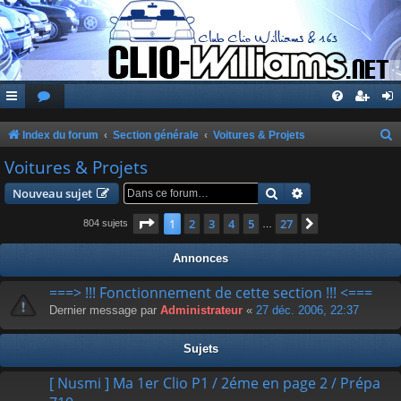
Index du forum
Section générale
Voitures & Projets
e
Voitures & Projets
c
Rechercher
Recherche avanc
Nouveau sujet
h
Page
1
sur
27
1
2
3
4
5
27
Suivante
804 sujets
…
e
r
Annonces
c
===> !!! Fonctionnement de cette section !!! <===
h
Dernier message par
Administrateur
«
27 déc. 2006, 22:37
e
r
Sujets
[ Nusmi ] Ma 1er Clio P1 / 2éme en page 2 / Prépa