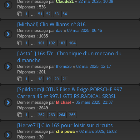
Dernier message par
Claude21
«
22 mai 2025, 10:09
Réponses :
536
1
51
52
53
54
…
[Michaël] Clio Williams n° 816
Dernier message par
dav
«
09 mai 2025, 06:46
Réponses :
1035
1
101
102
103
104
…
[ Asta` ] 16s f7r . Chronique d'un mecano du
dimanche
Dernier message par
thoms25
«
02 mai 2025, 12:17
Réponses :
201
1
18
19
20
21
…
[Spildoom]LOTUS Elise & Exige,PORSCHE 997
Carrera 4S et 997.1 GT3 RS,RADICAL SR3SL
Dernier message par
Michaël
«
05 mars 2025, 21:37
Réponses :
2649
1
262
263
264
265
…
[Herve71] Clio 16S pour loisir sur circuits
Dernier message par
clio powa
«
02 mars 2025, 16:02
Réponses :
30