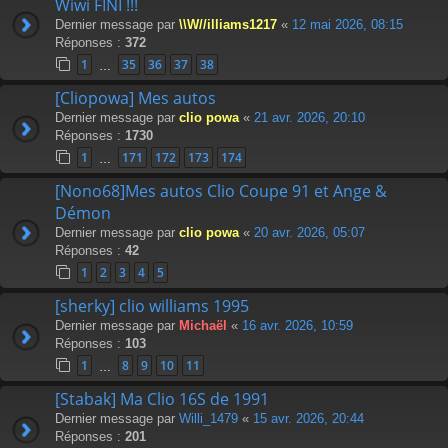
Wiwi FINI !!!
Dernier message par
\\W//illiams1217
«
12 mai 2026, 08:15
Réponses :
372
1
35
36
37
38
…
[Cliopowa] Mes autos
Dernier message par
clio powa
«
21 avr. 2026, 20:10
Réponses :
1730
1
171
172
173
174
…
[Nono68]Mes autos Clio Coupe 91 et Ange &
Démon
Dernier message par
clio powa
«
20 avr. 2026, 05:07
Réponses :
42
1
2
3
4
5
[sherky] clio williams 1995
Dernier message par
Michaël
«
16 avr. 2026, 10:59
Réponses :
103
1
8
9
10
11
…
[Stabak] Ma Clio 16S de 1991
Dernier message par
Willi_1479
«
15 avr. 2026, 20:44
Réponses :
201