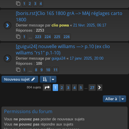
1
2
3
4
[boris.rst]Clio 16S 1800 grA --> MAJ réglages carto
1800
Dernier message par
clio powa
«
21 févr. 2025, 06:17
Réponses :
2253
1
223
224
225
226
…
[guigui24] nouvelle williams —> p.10 (ex clio
williams "rs1" p.1-10)
Dernier message par
guigui24
«
17 janv. 2025, 20:00
Réponses :
100
1
8
9
10
11
…
Nouveau sujet
Page
1
sur
27
1
2
3
4
5
27
Suivante
804 sujets
…
Aller à
Permissions du forum
Vous
ne pouvez pas
poster de nouveaux sujets
Vous
ne pouvez pas
répondre aux sujets