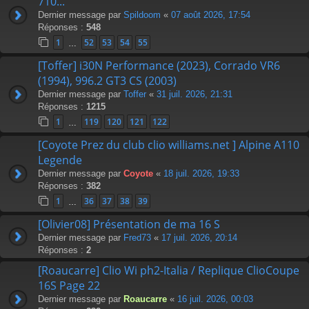
710...
Dernier message par
Spildoom
«
07 août 2026, 17:54
Réponses :
548
1
52
53
54
55
…
[Toffer] i30N Performance (2023), Corrado VR6
(1994), 996.2 GT3 CS (2003)
Dernier message par
Toffer
«
31 juil. 2026, 21:31
Réponses :
1215
1
119
120
121
122
…
[Coyote Prez du club clio williams.net ] Alpine A110
Legende
Dernier message par
Coyote
«
18 juil. 2026, 19:33
Réponses :
382
1
36
37
38
39
…
[Olivier08] Présentation de ma 16 S
Dernier message par
Fred73
«
17 juil. 2026, 20:14
Réponses :
2
[Roaucarre] Clio Wi ph2-Italia / Replique ClioCoupe
16S Page 22
Dernier message par
Roaucarre
«
16 juil. 2026, 00:03