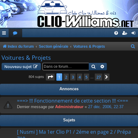
Index du forum
Section générale
Voitures & Projets
e
Voitures & Projets
c
Rechercher
Recherche avanc
Nouveau sujet
h
Page
1
sur
27
1
2
3
4
5
27
Suivante
804 sujets
…
e
r
Annonces
c
===> !!! Fonctionnement de cette section !!! <===
h
Dernier message par
Administrateur
«
27 déc. 2006, 22:37
e
r
Sujets
[ Nusmi ] Ma 1er Clio P1 / 2éme en page 2 / Prépa