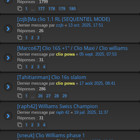
Réponses :
1799
1
177
178
179
180
…
[zzjb]Ma clio 1.1 RL (SEQUENTIEL MODE)
Dernier message par
zzjb
«
13 oct. 2025, 17:51
Réponses :
26
1
2
3
[Marco67] Clio 16S +1" / Clio Maxi / Clio williams
Dernier message par
clio powa
«
05 sept. 2025, 07:53
Réponses :
31
1
2
3
4
[Tahitianman] Clio 16s slalom
Dernier message par
clio powa
«
17 août 2025, 08:41
Réponses :
286
1
26
27
28
29
…
[raph42] Williams Swiss Champion
Dernier message par
raph 42
«
19 juil. 2025, 11:37
Réponses :
31
1
2
3
4
[sneuk] Clio Williams phase 1