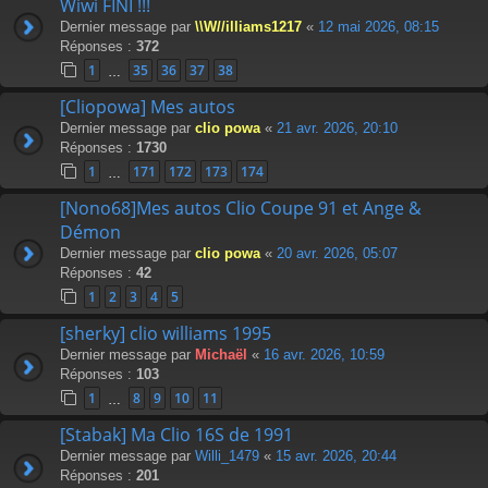
Wiwi FINI !!!
Dernier message par
\\W//illiams1217
«
12 mai 2026, 08:15
Réponses :
372
1
35
36
37
38
…
[Cliopowa] Mes autos
Dernier message par
clio powa
«
21 avr. 2026, 20:10
Réponses :
1730
1
171
172
173
174
…
[Nono68]Mes autos Clio Coupe 91 et Ange &
Démon
Dernier message par
clio powa
«
20 avr. 2026, 05:07
Réponses :
42
1
2
3
4
5
[sherky] clio williams 1995
Dernier message par
Michaël
«
16 avr. 2026, 10:59
Réponses :
103
1
8
9
10
11
…
[Stabak] Ma Clio 16S de 1991
Dernier message par
Willi_1479
«
15 avr. 2026, 20:44
Réponses :
201