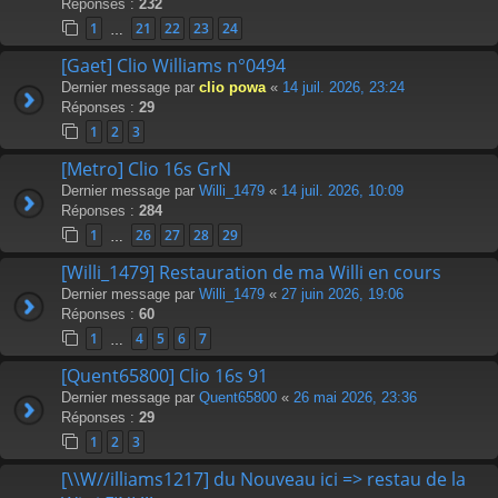
Réponses :
232
1
21
22
23
24
…
[Gaet] Clio Williams n°0494
Dernier message par
clio powa
«
14 juil. 2026, 23:24
Réponses :
29
1
2
3
[Metro] Clio 16s GrN
Dernier message par
Willi_1479
«
14 juil. 2026, 10:09
Réponses :
284
1
26
27
28
29
…
[Willi_1479] Restauration de ma Willi en cours
Dernier message par
Willi_1479
«
27 juin 2026, 19:06
Réponses :
60
1
4
5
6
7
…
[Quent65800] Clio 16s 91
Dernier message par
Quent65800
«
26 mai 2026, 23:36
Réponses :
29
1
2
3
[\\W//illiams1217] du Nouveau ici => restau de la