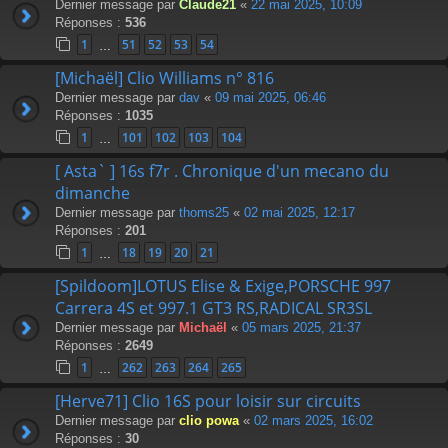
Dernier message par
Claude21
«
22 mai 2025, 10:09
Réponses :
536
1
51
52
53
54
…
[Michaël] Clio Williams n° 816
Dernier message par
dav
«
09 mai 2025, 06:46
Réponses :
1035
1
101
102
103
104
…
[ Asta` ] 16s f7r . Chronique d'un mecano du
dimanche
Dernier message par
thoms25
«
02 mai 2025, 12:17
Réponses :
201
1
18
19
20
21
…
[Spildoom]LOTUS Elise & Exige,PORSCHE 997
Carrera 4S et 997.1 GT3 RS,RADICAL SR3SL
Dernier message par
Michaël
«
05 mars 2025, 21:37
Réponses :
2649
1
262
263
264
265
…
[Herve71] Clio 16S pour loisir sur circuits
Dernier message par
clio powa
«
02 mars 2025, 16:02
Réponses :
30