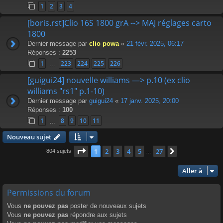
1
2
3
4
[boris.rst]Clio 16S 1800 grA --> MAJ réglages carto
1800
Dernier message par
clio powa
«
21 févr. 2025, 06:17
Réponses :
2253
1
223
224
225
226
…
[guigui24] nouvelle williams —> p.10 (ex clio
williams "rs1" p.1-10)
Dernier message par
guigui24
«
17 janv. 2025, 20:00
Réponses :
100
1
8
9
10
11
…
Nouveau sujet
Page
1
sur
27
1
2
3
4
5
27
Suivante
804 sujets
…
Aller à
Permissions du forum
Vous
ne pouvez pas
poster de nouveaux sujets
Vous
ne pouvez pas
répondre aux sujets