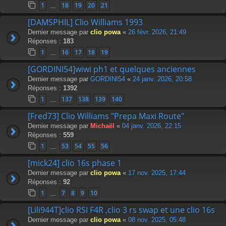
1
18
19
20
21
…
[DAMSPHIL] Clio Williams 1993
Dernier message par
clio powa
«
26 févr. 2026, 21:49
Réponses :
183
1
16
17
18
19
…
[GORDINI54]wiwi ph1 et quelques anciennes
Dernier message par
GORDINI54
«
24 janv. 2026, 20:58
Réponses :
1392
1
137
138
139
140
…
[Fred73] Clio Williams "Prepa Maxi Route"
Dernier message par
Michaël
«
04 janv. 2026, 22:15
Réponses :
559
1
53
54
55
56
…
[mick24] clio 16s phase 1
Dernier message par
clio powa
«
17 nov. 2025, 17:44
Réponses :
92
1
7
8
9
10
…
[Lili944T]clio RSI F4R ,clio 3 rs swap et une clio 16s
Dernier message par
clio powa
«
08 nov. 2025, 05:48