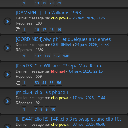
1
18
19
20
21
…
[DAMSPHIL] Clio Williams 1993
Dernier message par
clio powa
«
26 févr. 2026, 21:49
Réponses :
183
1
16
17
18
19
…
[GORDINI54]wiwi ph1 et quelques anciennes
Dernier message par
GORDINI54
«
24 janv. 2026, 20:58
Réponses :
1392
1
137
138
139
140
…
[Fred73] Clio Williams "Prepa Maxi Route"
Dernier message par
Michaël
«
04 janv. 2026, 22:15
Réponses :
559
1
53
54
55
56
…
[mick24] clio 16s phase 1
Dernier message par
clio powa
«
17 nov. 2025, 17:44
Réponses :
92
1
7
8
9
10
…
[Lili944T]clio RSI F4R ,clio 3 rs swap et une clio 16s
Dernier message par
clio powa
«
08 nov. 2025, 05:48