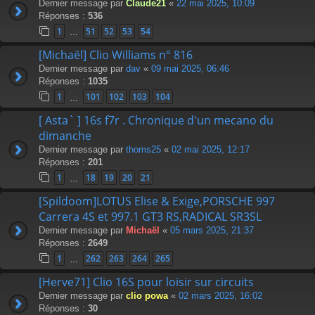
Dernier message par
Claude21
«
22 mai 2025, 10:09
Réponses :
536
1
51
52
53
54
…
[Michaël] Clio Williams n° 816
Dernier message par
dav
«
09 mai 2025, 06:46
Réponses :
1035
1
101
102
103
104
…
[ Asta` ] 16s f7r . Chronique d'un mecano du
dimanche
Dernier message par
thoms25
«
02 mai 2025, 12:17
Réponses :
201
1
18
19
20
21
…
[Spildoom]LOTUS Elise & Exige,PORSCHE 997
Carrera 4S et 997.1 GT3 RS,RADICAL SR3SL
Dernier message par
Michaël
«
05 mars 2025, 21:37
Réponses :
2649
1
262
263
264
265
…
[Herve71] Clio 16S pour loisir sur circuits
Dernier message par
clio powa
«
02 mars 2025, 16:02
Réponses :
30