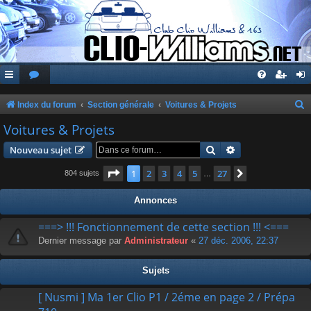
Index du forum
Section générale
Voitures & Projets
e
Voitures & Projets
c
Rechercher
Recherche avanc
Nouveau sujet
h
Page
1
sur
27
1
2
3
4
5
27
Suivante
804 sujets
…
e
r
Annonces
c
===> !!! Fonctionnement de cette section !!! <===
h
Dernier message par
Administrateur
«
27 déc. 2006, 22:37
e
r
Sujets
[ Nusmi ] Ma 1er Clio P1 / 2éme en page 2 / Prépa