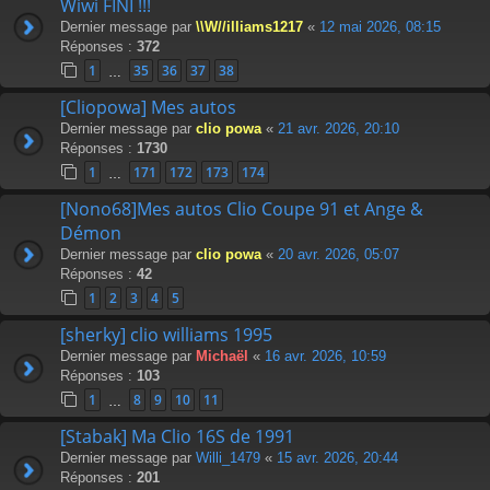
Wiwi FINI !!!
Dernier message par
\\W//illiams1217
«
12 mai 2026, 08:15
Réponses :
372
1
35
36
37
38
…
[Cliopowa] Mes autos
Dernier message par
clio powa
«
21 avr. 2026, 20:10
Réponses :
1730
1
171
172
173
174
…
[Nono68]Mes autos Clio Coupe 91 et Ange &
Démon
Dernier message par
clio powa
«
20 avr. 2026, 05:07
Réponses :
42
1
2
3
4
5
[sherky] clio williams 1995
Dernier message par
Michaël
«
16 avr. 2026, 10:59
Réponses :
103
1
8
9
10
11
…
[Stabak] Ma Clio 16S de 1991
Dernier message par
Willi_1479
«
15 avr. 2026, 20:44
Réponses :
201