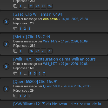
Réponses :
232
1
21
22
23
24
…
[Gaet] Clio Williams n°0494
Dernier message par
clio powa
«
14 juil. 2026, 23:24
Réponses :
29
1
2
3
[Metro] Clio 16s GrN
Dernier message par
Willi_1479
«
14 juil. 2026, 10:09
Réponses :
284
1
26
27
28
29
…
[Willi_1479] Restauration de ma Willi en cours
Dernier message par
Willi_1479
«
27 juin 2026, 19:06
Réponses :
60
1
4
5
6
7
…
[Quent65800] Clio 16s 91
Dernier message par
Quent65800
«
26 mai 2026, 23:36
Réponses :
29
1
2
3
[\\W//illiams1217] du Nouveau ici => restau de la