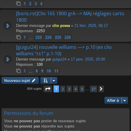
1
2
3
4
[boris.rst]Clio 16S 1800 grA --> MAJ réglages carto
1800
Dernier message par
clio powa
«
21 févr. 2025, 06:17
Réponses :
2253
1
223
224
225
226
…
[guigui24] nouvelle williams —> p.10 (ex clio
williams "rs1" p.1-10)
Dernier message par
guigui24
«
17 janv. 2025, 20:00
Réponses :
100
1
8
9
10
11
…
Nouveau sujet
Page
1
sur
27
1
2
3
4
5
27
Suivante
804 sujets
…
Aller à
Permissions du forum
Vous
ne pouvez pas
poster de nouveaux sujets
Vous
ne pouvez pas
répondre aux sujets