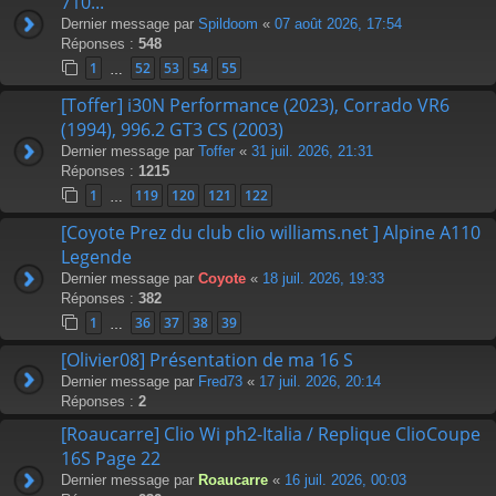
710...
Dernier message par
Spildoom
«
07 août 2026, 17:54
Réponses :
548
1
52
53
54
55
…
[Toffer] i30N Performance (2023), Corrado VR6
(1994), 996.2 GT3 CS (2003)
Dernier message par
Toffer
«
31 juil. 2026, 21:31
Réponses :
1215
1
119
120
121
122
…
[Coyote Prez du club clio williams.net ] Alpine A110
Legende
Dernier message par
Coyote
«
18 juil. 2026, 19:33
Réponses :
382
1
36
37
38
39
…
[Olivier08] Présentation de ma 16 S
Dernier message par
Fred73
«
17 juil. 2026, 20:14
Réponses :
2
[Roaucarre] Clio Wi ph2-Italia / Replique ClioCoupe
16S Page 22
Dernier message par
Roaucarre
«
16 juil. 2026, 00:03