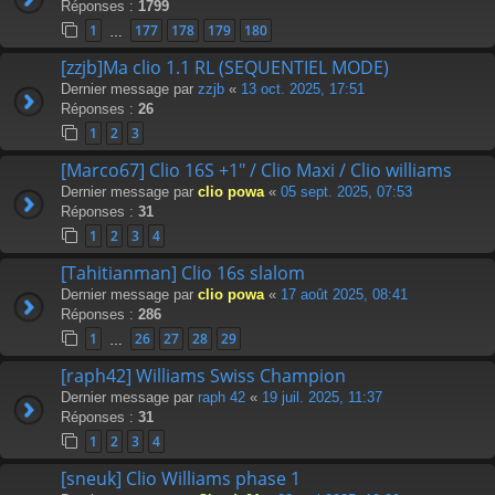
Réponses :
1799
1
177
178
179
180
…
[zzjb]Ma clio 1.1 RL (SEQUENTIEL MODE)
Dernier message par
zzjb
«
13 oct. 2025, 17:51
Réponses :
26
1
2
3
[Marco67] Clio 16S +1" / Clio Maxi / Clio williams
Dernier message par
clio powa
«
05 sept. 2025, 07:53
Réponses :
31
1
2
3
4
[Tahitianman] Clio 16s slalom
Dernier message par
clio powa
«
17 août 2025, 08:41
Réponses :
286
1
26
27
28
29
…
[raph42] Williams Swiss Champion
Dernier message par
raph 42
«
19 juil. 2025, 11:37
Réponses :
31
1
2
3
4
[sneuk] Clio Williams phase 1