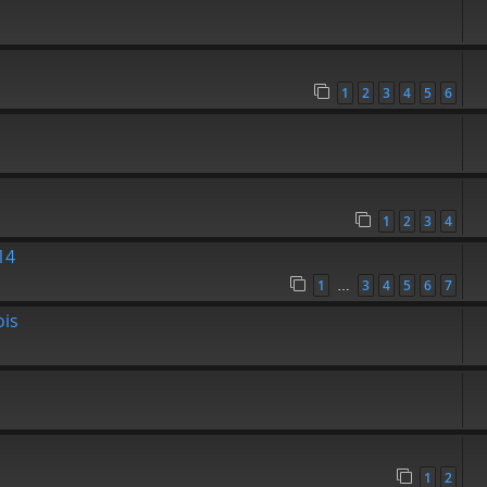
1
2
3
4
5
6
1
2
3
4
14
1
3
4
5
6
7
…
ois
1
2