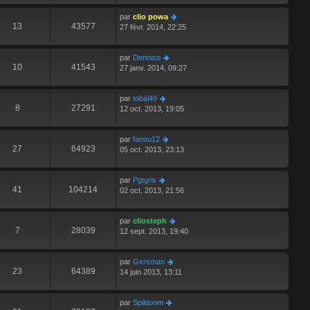
par
clio powa
13
43577
27 févr. 2014, 22:25
par
Denniso
10
41543
27 janv. 2014, 09:27
par
tobal49
8
27291
12 oct. 2013, 19:05
par
fanou12
27
64923
05 oct. 2013, 23:13
par
Pgtgris
41
104214
02 oct. 2013, 21:56
par
cliosteph
7
28039
12 sept. 2013, 19:40
par
Gxrsman
23
64389
14 juin 2013, 13:11
par
Spildoom