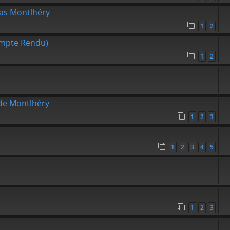
nas Montlhéry
1
2
ompte Rendu)
1
2
de Montlhéry
1
2
3
1
2
3
4
5
1
2
3