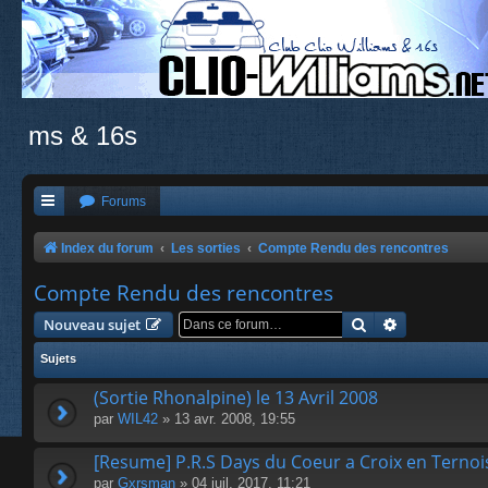
ms & 16s
Forums
Index du forum
Les sorties
Compte Rendu des rencontres
Compte Rendu des rencontres
Rechercher
Recherche a
Nouveau sujet
Sujets
(Sortie Rhonalpine) le 13 Avril 2008
par
WIL42
» 13 avr. 2008, 19:55
[Resume] P.R.S Days du Coeur a Croix en Ternoi
par
Gxrsman
» 04 juil. 2017, 11:21