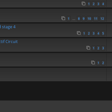
1
2
3
4
1
8
9
10
11
12
…
 stage 4
1
2
3
4
5
if Circuit
1
2
3
1
2