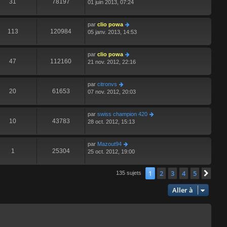
31
78197
01 juin 2013, 07:24
par
clio powa
113
120984
05 janv. 2013, 14:53
par
clio powa
47
112160
21 nov. 2012, 22:16
par
citronvs
20
61653
07 nov. 2012, 20:03
par
swiss champion 420
10
43783
28 oct. 2012, 15:13
par
Mazout94
1
25304
25 oct. 2012, 19:00
1
2
3
4
5
Suiv
135 sujets
Aller à