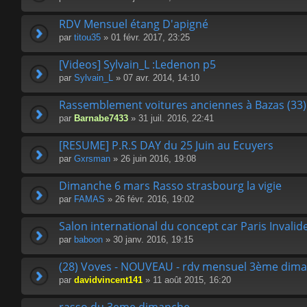
RDV Mensuel étang D'apigné
par
titou35
» 01 févr. 2017, 23:25
[Videos] Sylvain_L :Ledenon p5
par
Sylvain_L
» 07 avr. 2014, 14:10
Rassemblement voitures anciennes à Bazas (33) 
par
Barnabe7433
» 31 juil. 2016, 22:41
[RESUME] P.R.S DAY du 25 Juin au Ecuyers
par
Gxrsman
» 26 juin 2016, 19:08
Dimanche 6 mars Rasso strasbourg la vigie
par
FAMAS
» 26 févr. 2016, 19:02
Salon international du concept car Paris Invalid
par
baboon
» 30 janv. 2016, 19:15
(28) Voves - NOUVEAU - rdv mensuel 3ème dim
par
davidvincent141
» 11 août 2015, 16:20