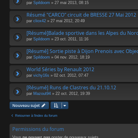
par
Spildoom
» 27 mai 2013, 08:15
Résumé "CARCO" circuit de BRESSE 27 Mai 2012
par
cliox42
» 27 mai 2012, 20:49
[Résumé]Balade sportive dans les Alpes du Nord
par
Spildoom
» 23 oct. 2011, 11:16
[Résumé] Sortie piste à Dijon Prenois avec Object
par
Spildoom
» 04 nov. 2012, 18:19
World Séries by Renault 2012
par
vichy16s
» 02 oct. 2012, 07:47
[Résumé] Runs de Clastres du 21.10.12
par
Mazout94
» 22 oct. 2012, 19:39
Nouveau sujet
Retourner à l’index du forum
Permissions du forum
Vous
ne pouvez pas
poster de nouveaux sujets