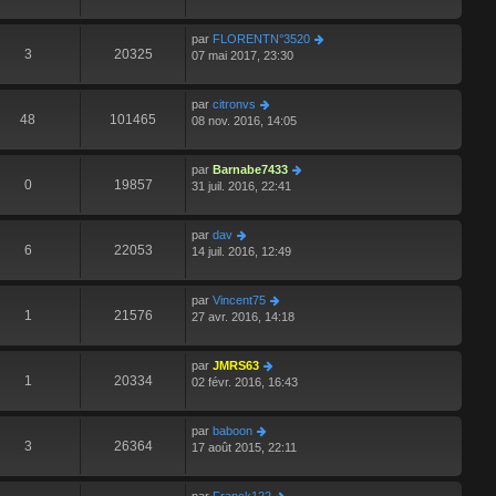
par
FLORENTN°3520
3
20325
07 mai 2017, 23:30
par
citronvs
48
101465
08 nov. 2016, 14:05
par
Barnabe7433
0
19857
31 juil. 2016, 22:41
par
dav
6
22053
14 juil. 2016, 12:49
par
Vincent75
1
21576
27 avr. 2016, 14:18
par
JMRS63
1
20334
02 févr. 2016, 16:43
par
baboon
3
26364
17 août 2015, 22:11