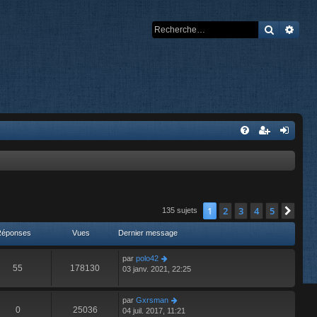
Recherch
Rech
1
2
3
4
5
Suiv
135 sujets
Réponses
Vues
Dernier message
par
polo42
55
178130
03 janv. 2021, 22:25
par
Gxrsman
0
25036
04 juil. 2017, 11:21