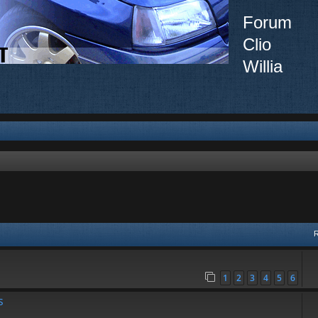
Forum
Clio
Willia
vancée
1
2
3
4
5
6
s