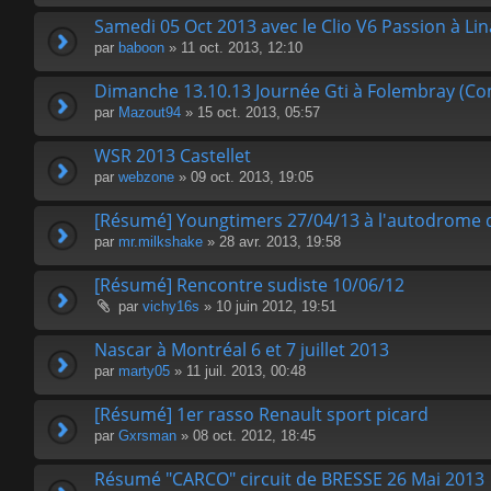
Samedi 05 Oct 2013 avec le Clio V6 Passion à Li
par
baboon
» 11 oct. 2013, 12:10
Dimanche 13.10.13 Journée Gti à Folembray (C
par
Mazout94
» 15 oct. 2013, 05:57
WSR 2013 Castellet
par
webzone
» 09 oct. 2013, 19:05
[Résumé] Youngtimers 27/04/13 à l'autodrome 
par
mr.milkshake
» 28 avr. 2013, 19:58
[Résumé] Rencontre sudiste 10/06/12
par
vichy16s
» 10 juin 2012, 19:51
Nascar à Montréal 6 et 7 juillet 2013
par
marty05
» 11 juil. 2013, 00:48
[Résumé] 1er rasso Renault sport picard
par
Gxrsman
» 08 oct. 2012, 18:45
Résumé "CARCO" circuit de BRESSE 26 Mai 2013