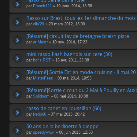
rasso du 3eme dimanche
par
Franck122
» 19 janv. 2014, 13:58
Rasso sur Brest, tous les 1er dimanche du mois
par
oliv'29
» 23 mars 2012, 13:39
[Résumé] circuit fay de bretagne breizh piste
par
ar Mestr
» 10 nov. 2014, 17:23
mini rasso flash bagnols sur ceze (30)
par
boris.RST
» 15 avr. 2011, 23:38
[Résumé] Sortie Est en mode cruising - 8 mai 20
par
MisterFeez
» 08 mai 2014, 19:53
[Résumé]Sortie circuit du 2 Mai à Pouilly en Aux
par
Spildoom
» 06 mai 2014, 10:08
rasso de canet en roussillon (66)
par
fredo66
» 07 mai 2013, 20:42
50 ans de la berlinette à dieppe
par
speedy-wiwi
» 06 juin 2013, 12:58