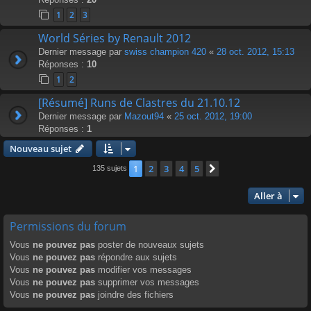
1
2
3
World Séries by Renault 2012
Dernier message par
swiss champion 420
«
28 oct. 2012, 15:13
Réponses :
10
1
2
[Résumé] Runs de Clastres du 21.10.12
Dernier message par
Mazout94
«
25 oct. 2012, 19:00
Réponses :
1
Nouveau sujet
1
2
3
4
5
Suivante
135 sujets
Aller à
Permissions du forum
Vous
ne pouvez pas
poster de nouveaux sujets
Vous
ne pouvez pas
répondre aux sujets
Vous
ne pouvez pas
modifier vos messages
Vous
ne pouvez pas
supprimer vos messages
Vous
ne pouvez pas
joindre des fichiers