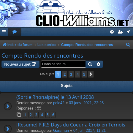
Index du forum
Les sorties
Compte Rendu des rencontres
e
Compte Rendu des rencontres
c
Rechercher
Recherche avanc
Nouveau sujet
h
1
2
3
4
5
Suivante
135 sujets
e
r
Sujets
c
(Sortie Rhonalpine) le 13 Avril 2008
h
Dernier message par
polo42
«
03 janv. 2021, 22:25
e
Réponses :
55
r
1
2
3
4
5
6
[Resume] P.R.S Days du Coeur a Croix en Ternois
Dernier message par
Gxrsman
«
04 juil. 2017, 11:21