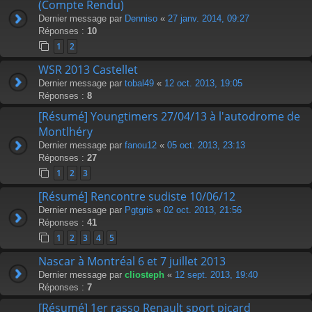
(Compte Rendu)
Dernier message par
Denniso
«
27 janv. 2014, 09:27
Réponses :
10
1
2
WSR 2013 Castellet
Dernier message par
tobal49
«
12 oct. 2013, 19:05
Réponses :
8
[Résumé] Youngtimers 27/04/13 à l'autodrome de
Montlhéry
Dernier message par
fanou12
«
05 oct. 2013, 23:13
Réponses :
27
1
2
3
[Résumé] Rencontre sudiste 10/06/12
Dernier message par
Pgtgris
«
02 oct. 2013, 21:56
Réponses :
41
1
2
3
4
5
Nascar à Montréal 6 et 7 juillet 2013
Dernier message par
cliosteph
«
12 sept. 2013, 19:40
Réponses :
7
[Résumé] 1er rasso Renault sport picard