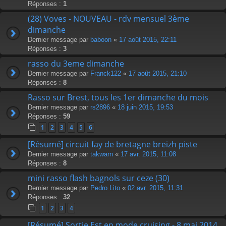
Réponses :
1
(28) Voves - NOUVEAU - rdv mensuel 3ème
dimanche
Dernier message par
baboon
«
17 août 2015, 22:11
Réponses :
3
rasso du 3eme dimanche
Dernier message par
Franck122
«
17 août 2015, 21:10
Réponses :
8
Rasso sur Brest, tous les 1er dimanche du mois
Dernier message par
rs2896
«
18 juin 2015, 19:53
Réponses :
59
1
2
3
4
5
6
[Résumé] circuit fay de bretagne breizh piste
Dernier message par
takwarn
«
17 avr. 2015, 11:08
Réponses :
8
mini rasso flash bagnols sur ceze (30)
Dernier message par
Pedro Lito
«
02 avr. 2015, 11:31
Réponses :
32
1
2
3
4
[Résumé] Sortie Est en mode cruising - 8 mai 2014