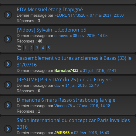
RDV Mensuel étang D'apigné
Dernier message par
FLORENTN°3520
«
07 mai 2017, 23:30
Réponses :
3
[Videos] Sylvain_L :Ledenon p5
Dernier message par
citronvs
«
08 nov. 2016, 14:05
Réponses :
48
1
2
3
4
5
Rassemblement voitures anciennes à Bazas (33) le
31/07/16
Dernier message par
Barnabe7433
«
31 juil. 2016, 22:41
[RESUME] P.R.S DAY du 25 Juin au Ecuyers
Dernier message par
dav
«
14 juil. 2016, 12:49
Réponses :
6
Dimanche 6 mars Rasso strasbourg la vigie
Dernier message par
Vincent75
«
27 avr. 2016, 14:18
Réponses :
1
Salon international du concept car Paris Invalides
2016
Dernier message par
JMRS63
«
02 févr. 2016, 16:43