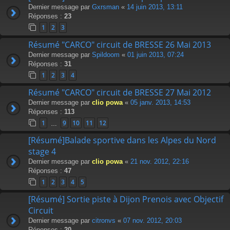
Dernier message par
Gxrsman
«
14 juin 2013, 13:11
Réponses :
23
1
2
3
Résumé "CARCO" circuit de BRESSE 26 Mai 2013
Dernier message par
Spildoom
«
01 juin 2013, 07:24
Réponses :
31
1
2
3
4
Résumé "CARCO" circuit de BRESSE 27 Mai 2012
Dernier message par
clio powa
«
05 janv. 2013, 14:53
Réponses :
113
1
9
10
11
12
…
[Résumé]Balade sportive dans les Alpes du Nord
stage 4
Dernier message par
clio powa
«
21 nov. 2012, 22:16
Réponses :
47
1
2
3
4
5
[Résumé] Sortie piste à Dijon Prenois avec Objectif
Circuit
Dernier message par
citronvs
«
07 nov. 2012, 20:03
Réponses :
20