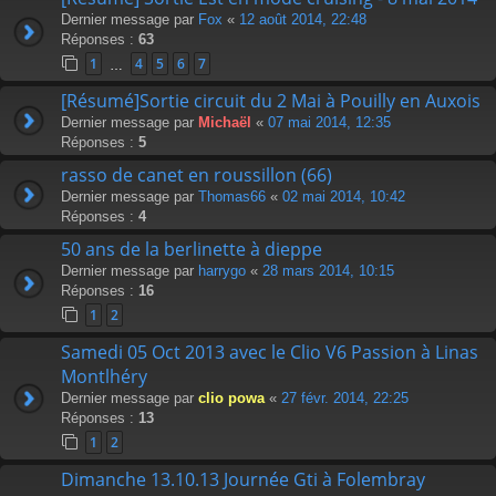
Dernier message par
Fox
«
12 août 2014, 22:48
Réponses :
63
1
4
5
6
7
…
[Résumé]Sortie circuit du 2 Mai à Pouilly en Auxois
Dernier message par
Michaël
«
07 mai 2014, 12:35
Réponses :
5
rasso de canet en roussillon (66)
Dernier message par
Thomas66
«
02 mai 2014, 10:42
Réponses :
4
50 ans de la berlinette à dieppe
Dernier message par
harrygo
«
28 mars 2014, 10:15
Réponses :
16
1
2
Samedi 05 Oct 2013 avec le Clio V6 Passion à Linas
Montlhéry
Dernier message par
clio powa
«
27 févr. 2014, 22:25
Réponses :
13
1
2
Dimanche 13.10.13 Journée Gti à Folembray