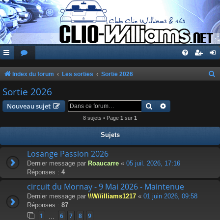
Index du forum
Les sorties
Sortie 2026
e
Sortie 2026
c
Rechercher
Recherche avanc
Nouveau sujet
h
8 sujets • Page
1
sur
1
e
Sujets
r
c
Losange Passion 2026
Dernier message par
Roaucarre
«
05 juil. 2026, 17:16
h
Réponses :
4
e
circuit du Mornay - 9 Mai 2026 - Maintenue
r
Dernier message par
\\W//illiams1217
«
01 juin 2026, 09:58
Réponses :
87
1
6
7
8
9
…