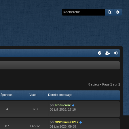
Recherch
Rech
8 sujets • Page
1
sur
1
Réponses
Vues
Dernier message
par
Roaucarre
4
373
05 juil. 2026, 17:16
par
\\W//illiams1217
87
14582
01 juin 2026, 09:58