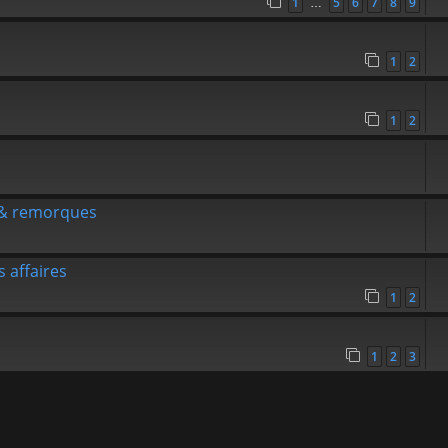
1
5
6
7
8
9
…
1
2
1
2
x & remorques
 affaires
1
2
1
2
3