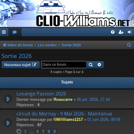
Index du forum
Les sorties
Sortie 2026
e
Sortie 2026
c
Rechercher
Recherche avanc
Nouveau sujet
h
8 sujets • Page
1
sur
1
e
Sujets
r
c
Losange Passion 2026
Dernier message par
Roaucarre
«
05 juil. 2026, 17:16
h
Réponses :
4
e
circuit du Mornay - 9 Mai 2026 - Maintenue
r
Dernier message par
\\W//illiams1217
«
01 juin 2026, 09:58
Réponses :
87
1
6
7
8
9
…