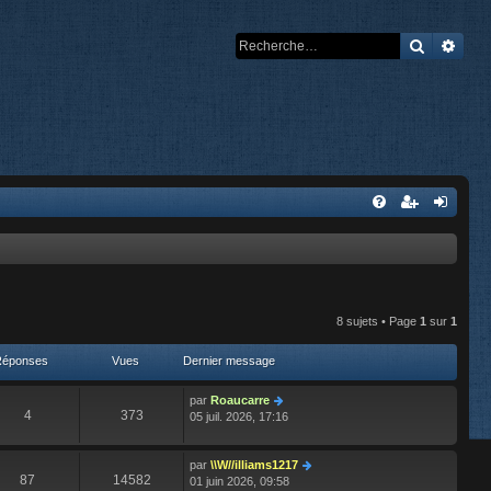
Recherch
Rech
8 sujets • Page
1
sur
1
Réponses
Vues
Dernier message
par
Roaucarre
4
373
05 juil. 2026, 17:16
par
\\W//illiams1217
87
14582
01 juin 2026, 09:58