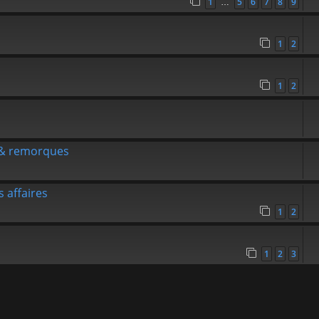
1
5
6
7
8
9
…
1
2
1
2
x & remorques
 affaires
1
2
1
2
3